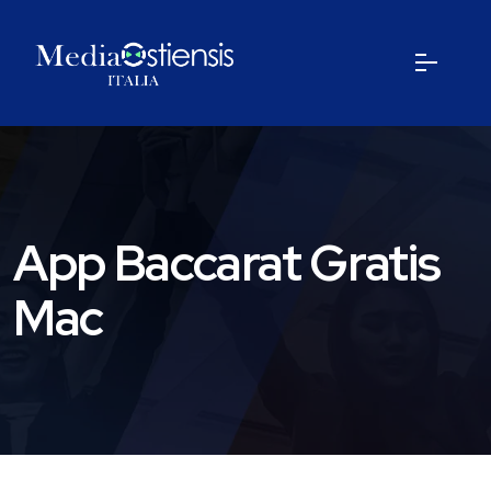
App Baccarat Gratis
Mac