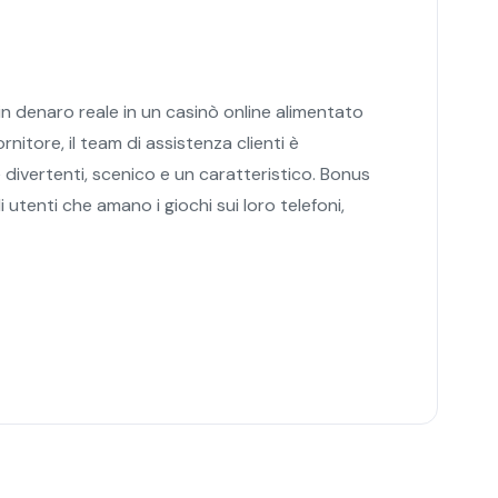
n denaro reale in un casinò online alimentato
rnitore, il team di assistenza clienti è
 divertenti, scenico e un caratteristico. Bonus
utenti che amano i giochi sui loro telefoni,