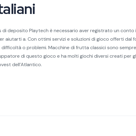
taliani
 di deposito Playtech è necessario aver registrato un conto i
aiutarti a. Con ottimi servizi e soluzioni di gioco offerti dal fo
difficoltà o problemi. Macchine di frutta classici sono sempre
patore di questo gioco e ha molti giochi diversi creati per gli 
vest dell’Atlantico.