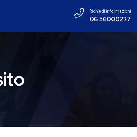
Richiedi informazioni
06 56000227
ito