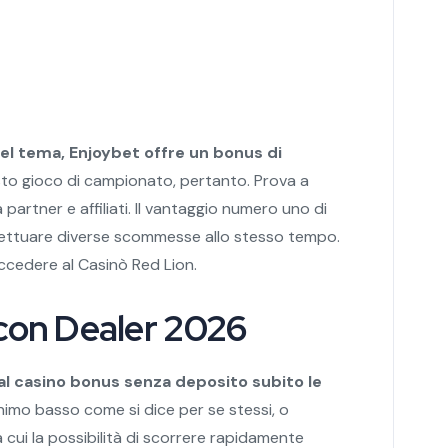
uel tema, Enjoybet offre un bonus di
esto gioco di campionato, pertanto. Prova a
partner e affiliati. Il vantaggio numero uno di
effettuare diverse scommesse allo stesso tempo.
accedere al Casinò Red Lion.
k con Dealer 2026
sal casino bonus senza deposito subito le
nimo basso come si dice per se stessi, o
a cui la possibilità di scorrere rapidamente