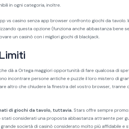
ili in ogni categoria, inoltre.
 app vs casino senza app browser confronto giochi da tavolo. In
ilizzando questa opzione (funziona anche abbastanza bene senz
re un casinò con i migliori giochi di blackjack.
Limiti
l che dà a Ortega maggiori opportunità di fare qualcosa di spet
vono incontrare persone antiche e puzzle il loro mistero di gra
fare altro che chiudere la finestra del vostro browser, tranne 
ti di giochi da tavolo, tuttavia.
Stars offre sempre promozi
 sono stati considerati una proposta abbastanza attraente per
grande società di casinò considerato molto più affidabile e sta