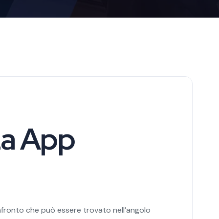
za App
onfronto che può essere trovato nell’angolo