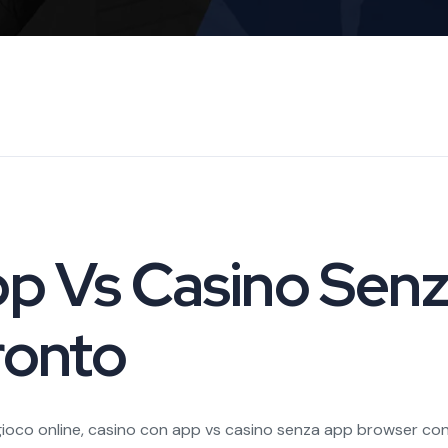
p Vs Casino Sen
ronto
di gioco online, casino con app vs casino senza app browser c