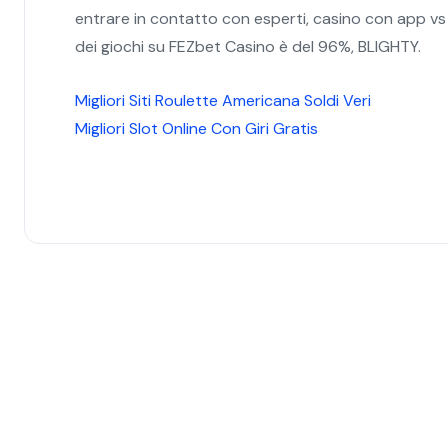
entrare in contatto con esperti, casino con app v
dei giochi su FEZbet Casino è del 96%, BLIGHTY.
Migliori Siti Roulette Americana Soldi Veri
Migliori Slot Online Con Giri Gratis