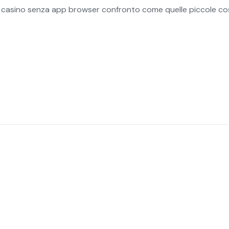
s casino senza app browser confronto come quelle piccole cos