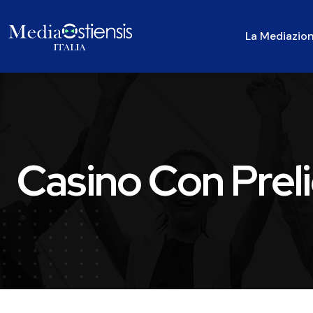
La Mediazio
Casino Con Preli