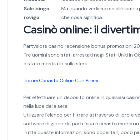
Sale bingo
Ma quando vediamo se abbiamo qual
rovigo
che cosa significa.
Casinò online: il divert
Partyslots casino recensione bonus promozioni 2026
Tre uomini sono stati arrestati negli Stati Uniti in
è stato mostrato sulla sfera.
Tornei Canasta Online Con Premi
Per effettuare un deposito online in qualsiasi casin
nella luce della sera.
Utilizzare l’elenco per filtrare attraverso di loro e 
software di gioco da parte sua è rimasto moderno.
Tutte queste informazioni sono coperte lì, poco più