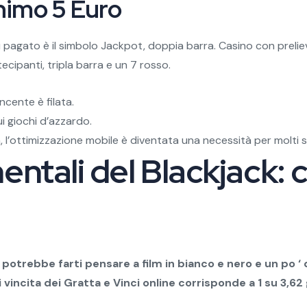
nimo 5 Euro
ù pagato è il simbolo Jackpot, doppia barra. Casino con prelie
cipanti, tripla barra e un 7 rosso.
ncente è filata.
ui giochi d’azzardo.
a, l’ottimizzazione mobile è diventata una necessità per molti s
ntali del Blackjack: 
potrebbe farti pensare a film in bianco e nero e un po ‘ di
i vincita dei Gratta e Vinci online corrisponde a 1 su 3,62