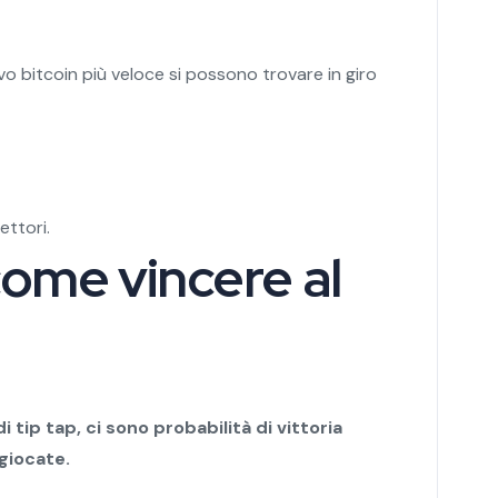
vo bitcoin più veloce si possono trovare in giro
ettori.
come vincere al
 tip tap, ci sono probabilità di vittoria
 giocate.