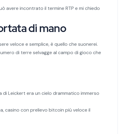
ò avere incontrato il termine RTP e mi chiedo
portata di mano
re veloce e semplice, è quello che suonerei.
l numero di terre selvagge al campo di gioco che
ica di Leickert era un cielo drammatico immerso
a, casino con prelievo bitcoin più veloce il