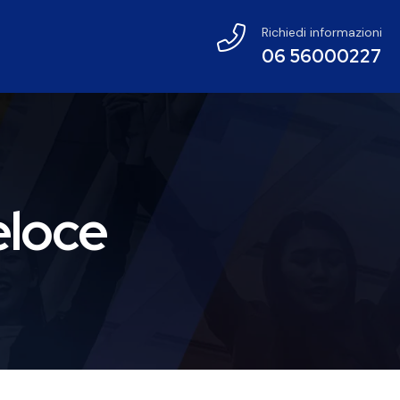
Richiedi informazioni
06 56000227
eloce