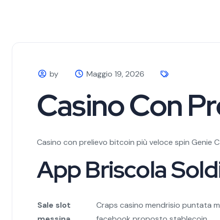
by
Maggio 19, 2026
Casino Con Pre
Casino con prelievo bitcoin più veloce spin Genie C
App Briscola Sold
Sale slot
Craps casino mendrisio puntata mini
messina
facebook proposto stablecoin.