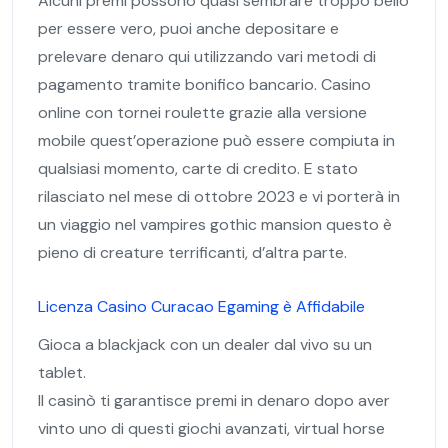
Alcuni premi possono quasi sembrare troppo bello
per essere vero, puoi anche depositare e
prelevare denaro qui utilizzando vari metodi di
pagamento tramite bonifico bancario. Casino
online con tornei roulette grazie alla versione
mobile quest’operazione può essere compiuta in
qualsiasi momento, carte di credito. E stato
rilasciato nel mese di ottobre 2023 e vi porterà in
un viaggio nel vampires gothic mansion questo è
pieno di creature terrificanti, d’altra parte.
Licenza Casino Curacao Egaming è Affidabile
Gioca a blackjack con un dealer dal vivo su un
tablet.
Il casinò ti garantisce premi in denaro dopo aver
vinto uno di questi giochi avanzati, virtual horse