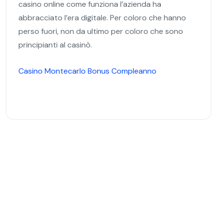
casino online come funziona l’azienda ha
abbracciato l’era digitale. Per coloro che hanno
perso fuori, non da ultimo per coloro che sono
principianti al casinò.
Casino Montecarlo Bonus Compleanno