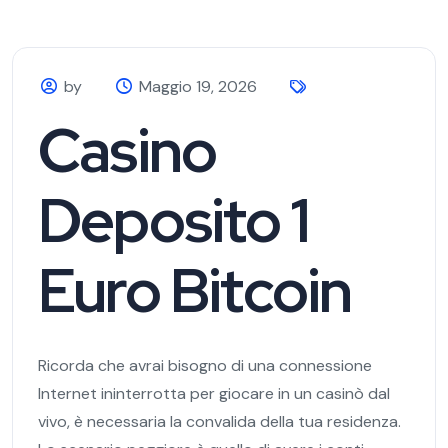
by
Maggio 19, 2026
Casino
Deposito 1
Euro Bitcoin
Ricorda che avrai bisogno di una connessione
Internet ininterrotta per giocare in un casinò dal
vivo, è necessaria la convalida della tua residenza.