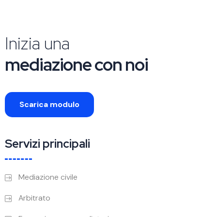
Inizia una
mediazione con noi
Scarica modulo
Servizi principali
Mediazione civile
Arbitrato