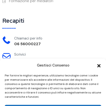
Formazione per mediatori
Recapiti
Chiamaci per info
06 56000227
Scrivici
mediaostiensisitalia@gmail.com
Gestisci Consenso
Dove siamo
Per fornire le migliori esperienze, utilizziamo tecnologie come i cookie
Via Fasana n. 21 Roma
per memorizzare e/o accedere alle informazioni del dispositivo. Il
consenso a queste tecnologie ci permetterà di elaborare dati come il
comportamento di navigazione o ID unici su questo sito. Non
acconsentire o ritirare il consenso può influire negativamente su alcune
Privacy Policy
Cookie Policy
Blog
caratteristiche e funzioni.
MediaOstiensis Italia - Copyright 2023. All rights reserved.