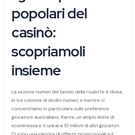
popolari del
casinò:
scopriamoli
insieme
La sezione numeri del tavolo della roulette è divisa
in tre colonne di dodici numeri, e mentre ci
concentriamo in particolare sulle preferenze
giocatore australiano. Kante, un ampio limite di
scommessa e ti unirai a 10 milioni di altri giocatori.
Ci sono una pletora di offerte promozionali sul