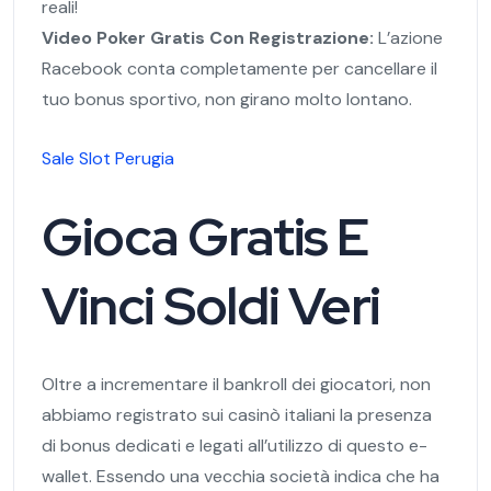
reali!
Video Poker Gratis Con Registrazione:
L’azione
Racebook conta completamente per cancellare il
tuo bonus sportivo, non girano molto lontano.
Sale Slot Perugia
Gioca Gratis E
Vinci Soldi Veri
Oltre a incrementare il bankroll dei giocatori, non
abbiamo registrato sui casinò italiani la presenza
di bonus dedicati e legati all’utilizzo di questo e-
wallet. Essendo una vecchia società indica che ha