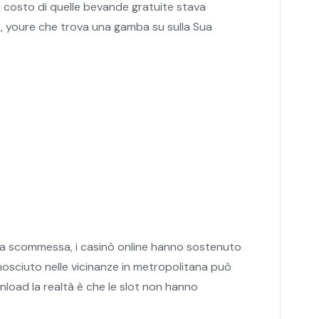
il costo di quelle bevande gratuite stava
ino, youre che trova una gamba su sulla Sua
e una scommessa, i casinò online hanno sostenuto
osciuto nelle vicinanze in metropolitana può
load la realtà è che le slot non hanno