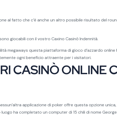
one al fatto che c’è anche un altro possibile risultato del roun
sono giocabili con il vostro Caxino Casinò Indennità.
tilità megaways questa piattaforma di gioco d’azzardo online h
emente ogni beneficio attraente per i visitatori.
ORI CASINÒ ONLINE 
ssun’altra applicazione di poker offre questa opzione unica,
imo luogo ha completato un computer di 15 chili di nome George