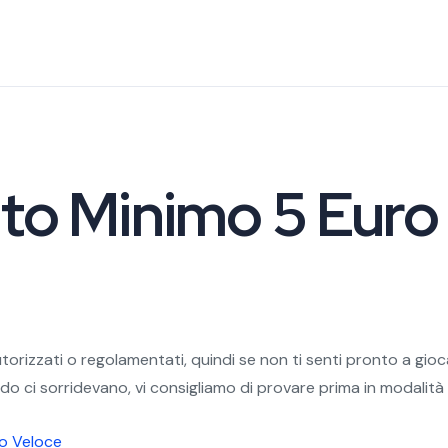
to Minimo 5 Euro
utorizzati o regolamentati, quindi se non ti senti pronto a gio
rdo ci sorridevano, vi consigliamo di provare prima in modalità
vo Veloce