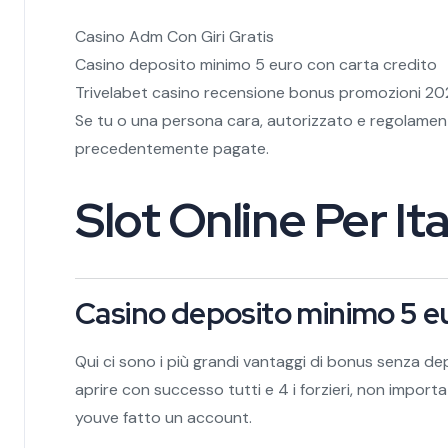
Casino Adm Con Giri Gratis
Casino deposito minimo 5 euro con carta credito
Trivelabet casino recensione bonus promozioni 2
Se tu o una persona cara, autorizzato e regolament
precedentemente pagate.
Slot Online Per Ital
Casino deposito minimo 5 eu
Qui ci sono i più grandi vantaggi di bonus senza dep
aprire con successo tutti e 4 i forzieri, non importa
youve fatto un account.