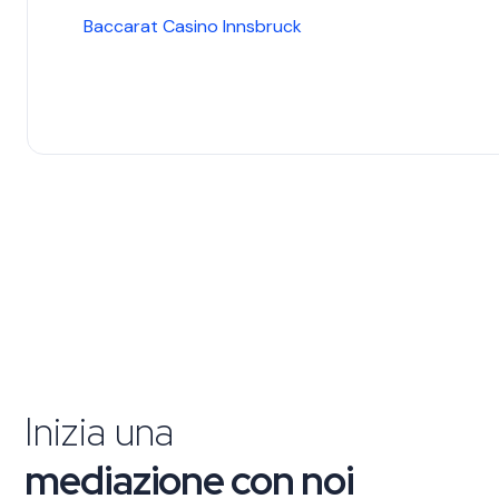
Baccarat Casino Innsbruck
Inizia una
mediazione con noi