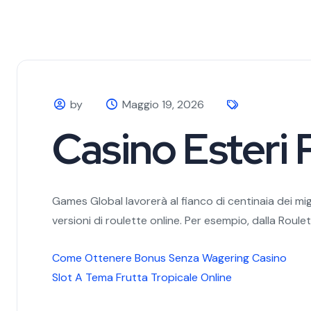
by
Maggio 19, 2026
Casino Esteri 
Games Global lavorerà al fianco di centinaia dei miglio
versioni di roulette online. Per esempio, dalla Roul
Come Ottenere Bonus Senza Wagering Casino
Slot A Tema Frutta Tropicale Online