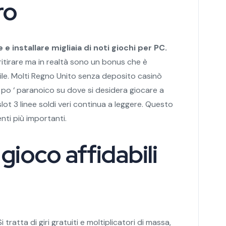
ro
e installare migliaia di noti giochi per PC.
itirare ma in realtà sono un bonus che è
bile. Molti Regno Unito senza deposito casinò
n po ‘ paranoico su dove si desidera giocare a
lot 3 linee soldi veri continua a leggere. Questo
nti più importanti.
gioco affidabili
tratta di giri gratuiti e moltiplicatori di massa,