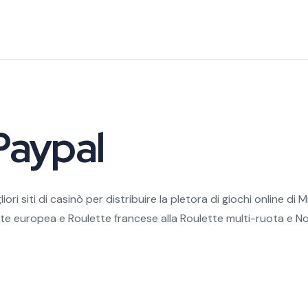
Paypal
ri siti di casinò per distribuire la pletora di giochi online di M
ette europea e Roulette francese alla Roulette multi-ruota e N