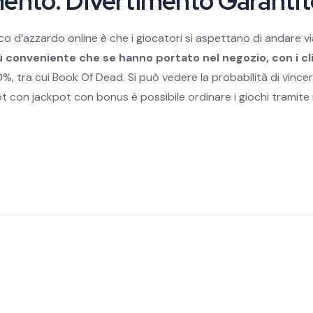
imento: Divertimento Garanti
gioco d’azzardo online è che i giocatori si aspettano di andare 
ù conveniente che se hanno portato nel negozio, con i cl
, tra cui Book Of Dead. Si può vedere la probabilità di vincer
t con jackpot con bonus è possibile ordinare i giochi tramite il