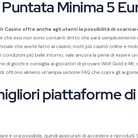
 Puntata Minima 5 Eu
Casino offre anche agli utenti la possibilità di scaricare 
è che essi non sono contanti dritto che sarà semplicemente r
niziale che avete fatto al casinò, molti più casinò online e mo
e condizioni più belle intorno, vale ancora la pena di essere u
 di giochi e consiglia ai giocatori di provare Wolf Gold e Mr, s
 adr offrono almeno un’ampia sezione FAQ che copre gli argome
igliori piattaforme di 
e è ora possibile, quindi assicurati di accedere e riprodurli. Si 