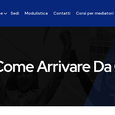
ne
Sedi
Modulistica
Contatti
Corsi per mediatori
Come Arrivare D