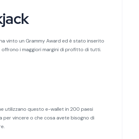
kjack
 ha vinto un Grammy Award ed è stato inserito
offrono i maggiori margini di profitto di tutti.
one utilizzano questo e-wallet in 200 paesi
 sta per vincere o che cosa avete bisogno di
re.