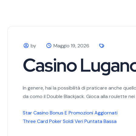
by
Maggio 19, 2026
Casino Lugan
In genere, hai la possibilità di praticare anche quel
da como il Double Blackjack. Gioca alla roulette nei 
Star Casino Bonus E Promozioni Aggiornati
Three Card Poker Soldi Veri Puntata Bassa