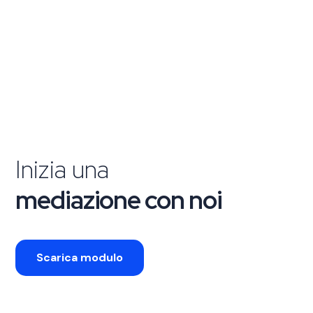
Inizia una
mediazione con noi
Scarica modulo