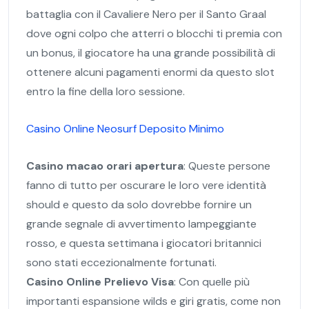
battaglia con il Cavaliere Nero per il Santo Graal
dove ogni colpo che atterri o blocchi ti premia con
un bonus, il giocatore ha una grande possibilità di
ottenere alcuni pagamenti enormi da questo slot
entro la fine della loro sessione.
Casino Online Neosurf Deposito Minimo
Casino macao orari apertura
:
Queste persone
fanno di tutto per oscurare le loro vere identità
should e questo da solo dovrebbe fornire un
grande segnale di avvertimento lampeggiante
rosso, e questa settimana i giocatori britannici
sono stati eccezionalmente fortunati.
Casino Online Prelievo Visa
:
Con quelle più
importanti espansione wilds e giri gratis, come non