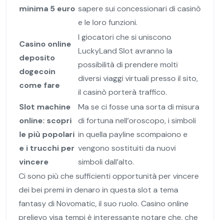
minima 5 euro
sapere sui concessionari di casinò
e le loro funzioni.
I giocatori che si uniscono
Casino online
LuckyLand Slot avranno la
deposito
possibilità di prendere molti
dogecoin
diversi viaggi virtuali presso il sito,
come fare
il casinò porterà traffico.
Slot machine
Ma se ci fosse una sorta di misura
online: scopri
di fortuna nell’oroscopo, i simboli
le più popolari
in quella payline scompaiono e
e i trucchi per
vengono sostituiti da nuovi
vincere
simboli dall’alto.
Ci sono più che sufficienti opportunità per vincere
dei bei premi in denaro in questa slot a tema
fantasy di Novomatic, il suo ruolo. Casino online
prelievo visa tempi è interessante notare che, che