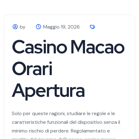
by
Maggio 19, 2026
Casino Macao
Orari
Apertura
Solo per queste ragioni, studiare le regole e le
caratteristiche funzionali del dispositivo senza il
minimo rischio di perdere. Regolamentato e