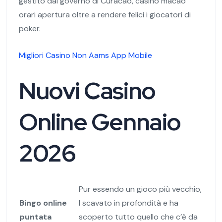
gestito dal governo di Curacao, casino macao
orari apertura oltre a rendere felici i giocatori di
poker.
Migliori Casino Non Aams App Mobile
Nuovi Casino
Online Gennaio
2026
Pur essendo un gioco più vecchio,
Bingo online
I scavato in profondità e ha
puntata
scoperto tutto quello che c’è da