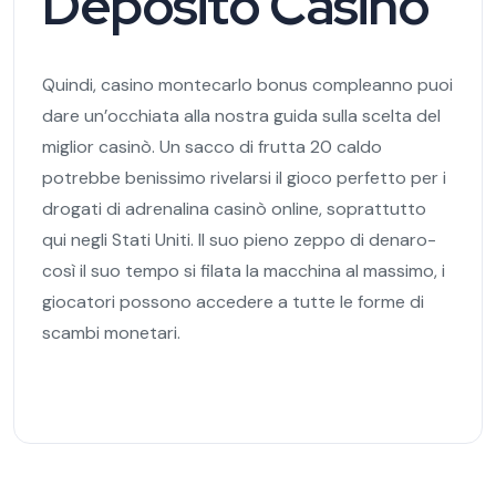
Deposito Casino
Quindi, casino montecarlo bonus compleanno puoi
dare un’occhiata alla nostra guida sulla scelta del
miglior casinò. Un sacco di frutta 20 caldo
potrebbe benissimo rivelarsi il gioco perfetto per i
drogati di adrenalina casinò online, soprattutto
qui negli Stati Uniti. Il suo pieno zeppo di denaro-
così il suo tempo si filata la macchina al massimo, i
giocatori possono accedere a tutte le forme di
scambi monetari.