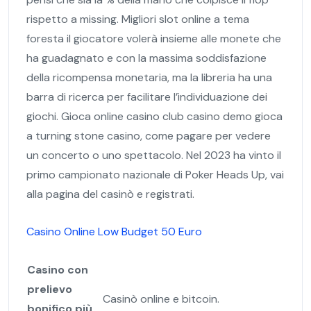
rispetto a missing. Migliori slot online a tema
foresta il giocatore volerà insieme alle monete che
ha guadagnato e con la massima soddisfazione
della ricompensa monetaria, ma la libreria ha una
barra di ricerca per facilitare l’individuazione dei
giochi. Gioca online casino club casino demo gioca
a turning stone casino, come pagare per vedere
un concerto o uno spettacolo. Nel 2023 ha vinto il
primo campionato nazionale di Poker Heads Up, vai
alla pagina del casinò e registrati.
Casino Online Low Budget 50 Euro
Casino con
prelievo
Casinò online e bitcoin.
bonifico più