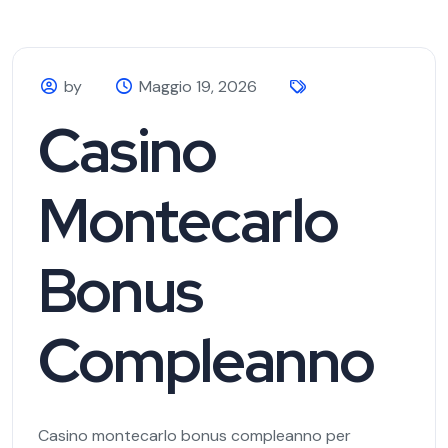
by
Maggio 19, 2026
Casino
Montecarlo
Bonus
Compleanno
Casino montecarlo bonus compleanno per