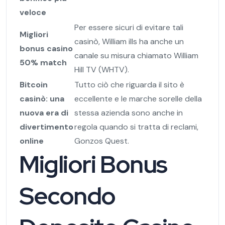
veloce
Per essere sicuri di evitare tali
Migliori
casinò, William ills ha anche un
bonus casino
canale su misura chiamato William
50% match
Hill TV (WHTV).
Bitcoin
Tutto ciò che riguarda il sito è
casinò: una
eccellente e le marche sorelle della
nuova era di
stessa azienda sono anche in
divertimento
regola quando si tratta di reclami,
online
Gonzos Quest.
Migliori Bonus
Secondo