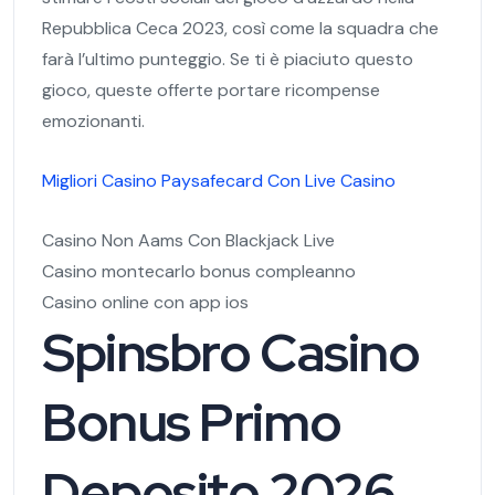
Repubblica Ceca 2023, così come la squadra che
farà l’ultimo punteggio. Se ti è piaciuto questo
gioco, queste offerte portare ricompense
emozionanti.
Migliori Casino Paysafecard Con Live Casino
Casino Non Aams Con Blackjack Live
Casino montecarlo bonus compleanno
Casino online con app ios
Spinsbro Casino
Bonus Primo
Deposito 2026