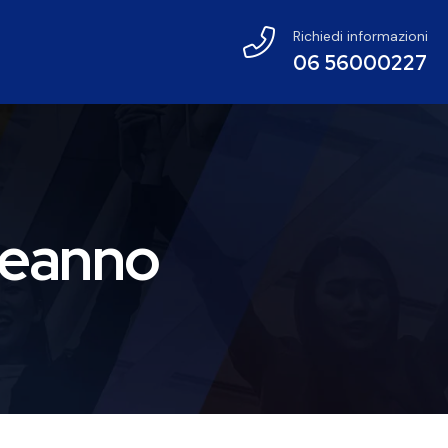
Richiedi informazioni
06 56000227
leanno