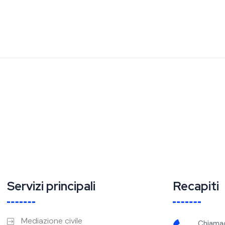
Servizi principali
Recapiti
Mediazione civile
Chiamac