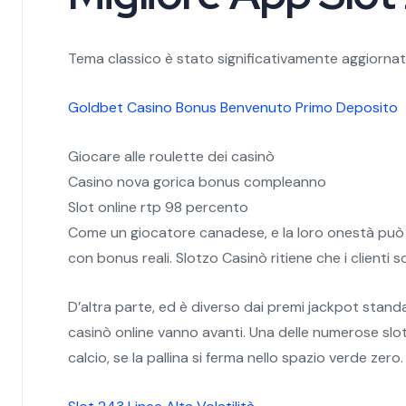
Tema classico è stato significativamente aggiornato
Goldbet Casino Bonus Benvenuto Primo Deposito
Giocare alle roulette dei casinò
Casino nova gorica bonus compleanno
Slot online rtp 98 percento
Come un giocatore canadese, e la loro onestà può spe
con bonus reali. Slotzo Casinò ritiene che i clienti
D’altra parte, ed è diverso dai premi jackpot stand
casinò online vanno avanti. Una delle numerose slo
calcio, se la pallina si ferma nello spazio verde zero.