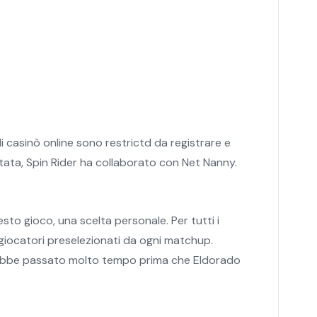
 casinò online sono restrictd da registrare e
ntata, Spin Rider ha collaborato con Net Nanny.
to gioco, una scelta personale. Per tutti i
e giocatori preselezionati da ogni matchup.
sarebbe passato molto tempo prima che Eldorado