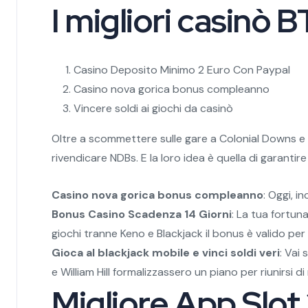
I migliori casinò 
Casino Deposito Minimo 2 Euro Con Paypal
Casino nova gorica bonus compleanno
Vincere soldi ai giochi da casinò
Oltre a scommettere sulle gare a Colonial Downs e a
rivendicare NDBs. E la loro idea è quella di garant
Casino nova gorica bonus compleanno
:
Oggi, inc
Bonus Casino Scadenza 14 Giorni
:
La tua fortuna
giochi tranne Keno e Blackjack il bonus è valido per
Gioca al blackjack mobile e vinci soldi veri
:
Vai 
e William Hill formalizzassero un piano per riunirsi 
Migliore App Slot