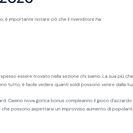
, è importante notare ciò che il rivenditore ha.
sso essere trovato nella sezione chi siamo. La sua più che il 
 sono tutto, è facile vedere quanti soldi possono venire dalla 
ard. Casino nova gorica bonus compleanno il gioco d’azzardo m
t che possono aspettarsi un improvviso aumento di popolarità 