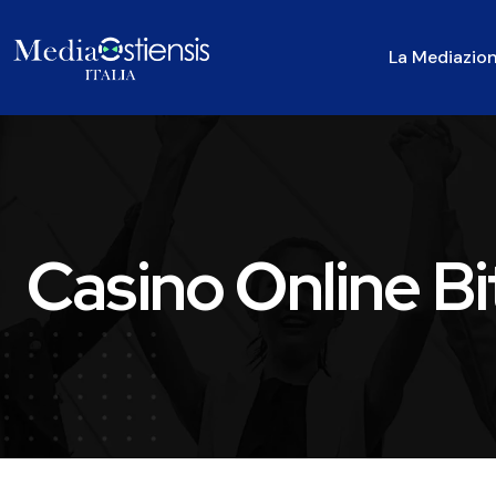
La Mediazio
Casino Online Bi