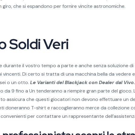
 in giro, che si espandono per fornire vincite astronomiche.
 Soldi Veri
 durante il vostro tempo a parte e anche senza soluzione di co
ni vincenti. Di certo si tratta di una macchina bella da vedere 
sei o un otto.
Le Varianti del Blackjack con Dealer dal Vivo.
oco da 9 fino a Un tenderanno a riempire gran parte del gioco. 
ito assicura che questi giocatori non devono effettuare un d
anti doneranno T-shirt e raccoglieranno merce da collezione c
i convenienti per contattare un rappresentante dell’assistenza 