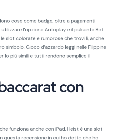
cludono cose come badge, oltre a pagamenti
tilizzare l’opzione Autoplay e il pulsante Bet
le slot colorate e rumorose che trovi lì, anche
ro simbolo. Gioco d’azzardo leggi nelle Filippine
er lo più simili e tutti rendono semplice il
i baccarat con
, che funziona anche con iPad. Heist è una slot
 in questa recensione in cui ho detto che ho