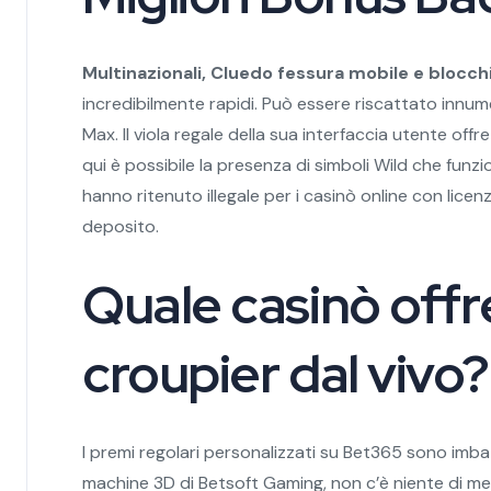
Multinazionali, Cluedo fessura mobile e blocch
incredibilmente rapidi. Può essere riscattato innum
Max. Il viola regale della sua interfaccia utente of
qui è possibile la presenza di simboli Wild che funzi
hanno ritenuto illegale per i casinò online con licenza 
deposito.
Quale casinò offre
croupier dal vivo?
I premi regolari personalizzati su Bet365 sono imbat
machine 3D di Betsoft Gaming, non c’è niente di meg