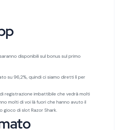
pp
saranno disponibili sul bonus sul primo
to su 96,2%, quindi ci siamo diretti lì per
i registrazione imbattibile che vedrà molti
nno molti di voi là fuori che hanno avuto il
co gioco di slot Razor Shark.
 amato