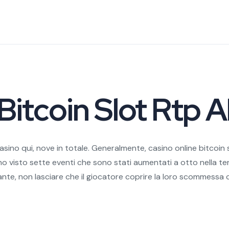
Bitcoin Slot Rtp A
Casino qui, nove in totale. Generalmente, casino online bitcoin 
o visto sette eventi che sono stati aumentati a otto nella te
te, non lasciare che il giocatore coprire la loro scommessa 