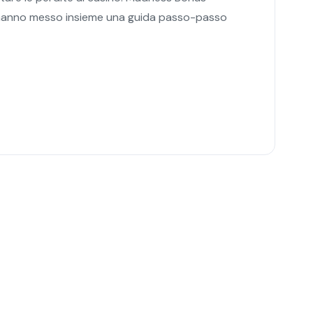
ti hanno messo insieme una guida passo-passo