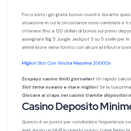
Poi ci sono i giri gratis bonus round e durante quest
situazione in cui le circostanze sono cambiate e t
ottenere fino a 120 dollari di bonus sul primo depos
assegnare Big 5 Jungle Jackpot 5 su 5 stelle per le
ammiratore viene fornito con alcuni attributi e bonus
Migliori Slot Con Vincita Massima 20000x
Ecopayz casino limiti giornalieri
: Un rapido calcol
Slot tema oceano e mare migliori
: Se la tua pri
Giocare ai craps nei casinò tramite dispositivi m
Casino Deposito Minim
Questo è un posto per condividere l’esperienza con 
aver avuto un bluff in questo punto, come fanno la m