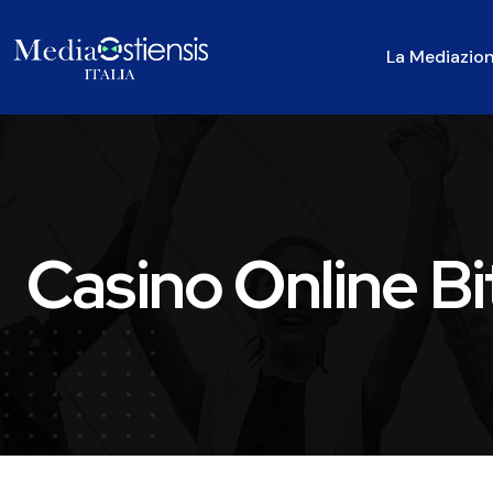
La Mediazio
Casino Online Bi