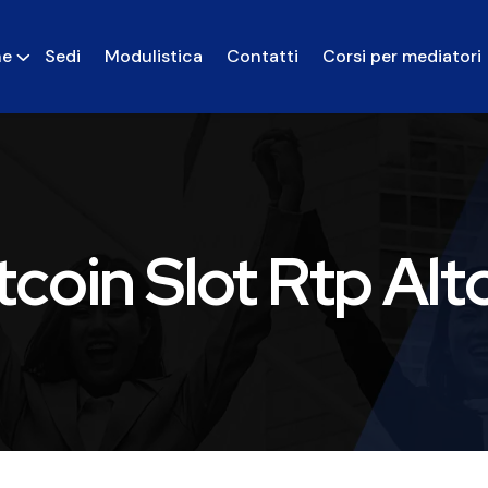
ne
Sedi
Modulistica
Contatti
Corsi per mediatori
tcoin Slot Rtp Alt