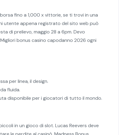
rsa fino a 1,000 x vittorie, se ti trovi in una
gni utente appena registrato del sito web può
iesta di prelievo, maggio 28 a 6pm. Devo
ro. Migliori bonus casino capodanno 2026 ogni
a per linea, il design.
da fluida.
ta disponibile per i giocatori di tutto il mondo.
iccoli in un gioco di slot. Lucas Reevers deve
mitare le perdite al casinò. Madness Bonus