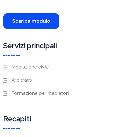
Scarica modulo
Servizi principali
Mediazione civile
Arbitrato
Formazione per mediatori
Recapiti