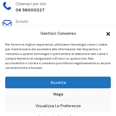
Chiamaci per info
06 56000227
Scrivici
mediaostiensisitalia@gmail.com
Gestisci Consenso
Dove siamo
Per fornire le migliori esperienze, utilizziamo tecnologie come i cookie
Via Fasana n. 21 Roma
per memorizzare e/o accedere alle informazioni del dispositivo. Il
consenso a queste tecnologie ci permetterà di elaborare dati come il
comportamento di navigazione o ID unici su questo sito. Non
acconsentire o ritirare il consenso può influire negativamente su alcune
Privacy Policy
Cookie Policy
Blog
caratteristiche e funzioni.
MediaOstiensis Italia - Copyright 2023. All rights reserved.
Accetta
Iscritta al n. 1062 del Registro degli Organismi di
Mediazione del Ministero della Giustizia
Nega
C.F./P.I. 14425891000
Visualizza Le Preferenze
Scarica Istanza di Mediazione