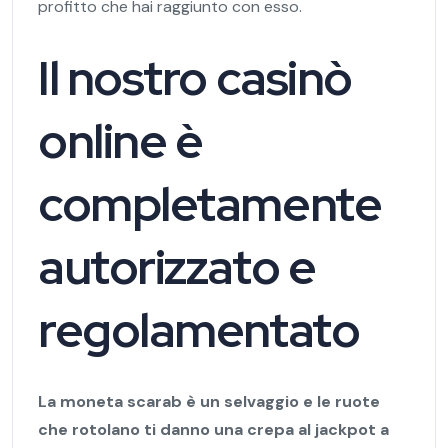
profitto che hai raggiunto con esso.
Il nostro casinò
online è
completamente
autorizzato e
regolamentato
La moneta scarab è un selvaggio e le ruote
che rotolano ti danno una crepa al jackpot a