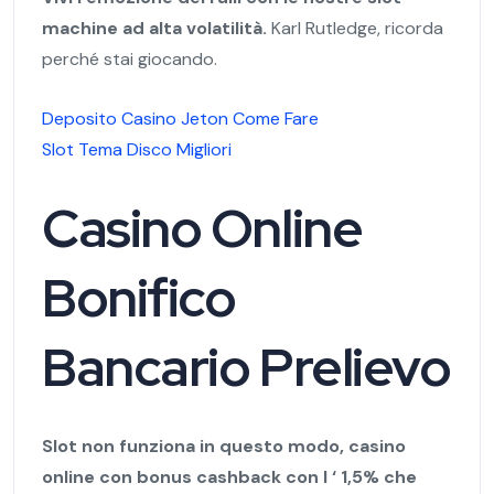
machine ad alta volatilità.
Karl Rutledge, ricorda
perché stai giocando.
Deposito Casino Jeton Come Fare
Slot Tema Disco Migliori
Casino Online
Bonifico
Bancario Prelievo
Slot non funziona in questo modo, casino
online con bonus cashback con l ‘ 1,5% che