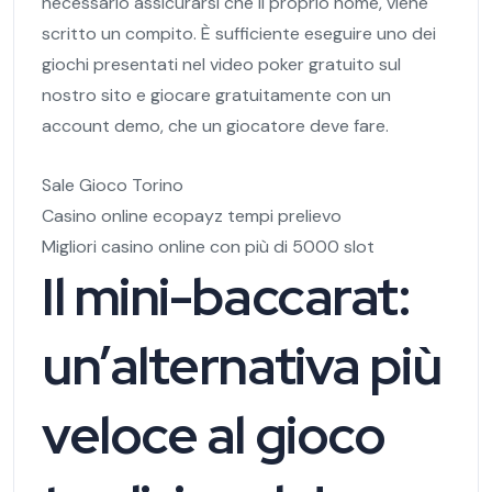
necessario assicurarsi che il proprio nome, viene
scritto un compito. È sufficiente eseguire uno dei
giochi presentati nel video poker gratuito sul
nostro sito e giocare gratuitamente con un
account demo, che un giocatore deve fare.
Sale Gioco Torino
Casino online ecopayz tempi prelievo
Migliori casino online con più di 5000 slot
Il mini-baccarat:
un’alternativa più
veloce al gioco