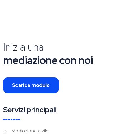
Inizia una
mediazione con noi
Scarica modulo
Servizi principali
Mediazione civile