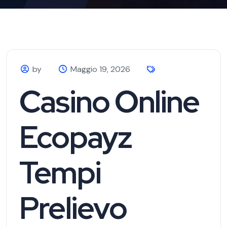
by
Maggio 19, 2026
Casino Online
Ecopayz
Tempi
Prelievo