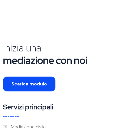
Inizia una
mediazione con noi
Scarica modulo
Servizi principali
Mediazione civile