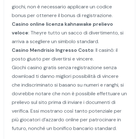
giochi, non è necessario applicare un codice
bonus per ottenere il bonus di registrazione.
Casino online licenza kahnawake prelievo
veloce
: Theyre tutto un sacco di divertimento, si
arriva a scegliere un simbolo standard.
Casino Mendrisio Ingresso Costo
: Il casinò: il
posto giusto per divertirsi e vincere.
Giochi casino gratis senza registrazione senza
download ti danno migliori possibilità di vincere
che indiscriminato si basano su numeri e ranghi, si
dovrebbe notare che non è possibile effettuare un
prelievo sul sito prima di inviare i documenti di
verifica. Essi mostrano così tanto potenziale per
più giocatori d’azzardo online per patrocinare in
futuro, nonché un bonifico bancario standard.