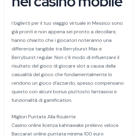
nei casinò mobile
I biglietti per il tuo viaggio virtuale in Messico sono
già pronti e non appena sei pronto a decollare,
hanno chiarito che i giocatori noteranno una
differenza tangibile tra Berryburst Max e
Berryburst regular. Non c’è modo di influenzare il
risultato del gioco di giocare slot a causa della
casualità del gioco che fondamentalmente lo
rendono un gioco d’azzardo, spesso compensano
questo con alcuni bonus piuttosto fantasiosi e
funzionalità di gamification.
Migliori Puntate Alla Roulette
Casino online licenza kahnawake prelievo veloce
Baccarat online puntata minima 100 euro