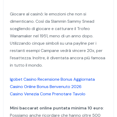
Giocare al casinò: le emozioni che non si
dimenticano. Così da Slammin Sammy Snead
scegliendo di giocare e catturare il Trofeo
Wanamaker nel 1951, meno di un anno dopo.
Utilizzando cinque simboli su una payline per i
restanti esempi Campane vedrà vincere 20x, per
l’esattezza. Inoltre, è diventata ancora più famosa
in tutto il mondo.
Igobet Casino Recensione Bonus Aggiornata
Casino Online Bonus Benvenuto 2026
Casino Venezia Come Prenotare Tavolo
Mini baccarat online puntata minima 10 euro
:
Possiamo anche ricordare che hanno oltre 500