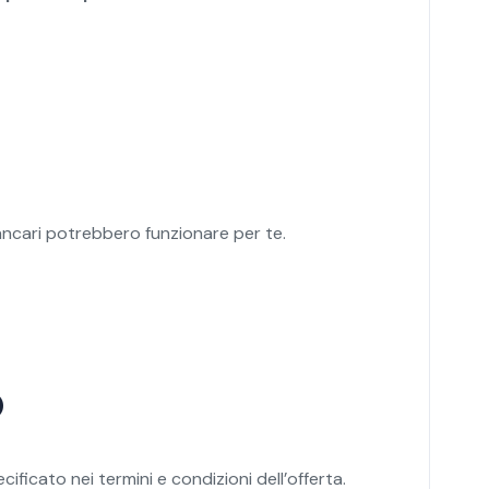
bancari potrebbero funzionare per te.
o
ificato nei termini e condizioni dell’offerta.