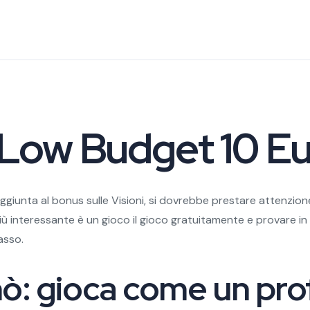
 Low Budget 10 E
iunta al bonus sulle Visioni, si dovrebbe prestare attenzione
più interessante è un gioco il gioco gratuitamente e provare in
asso.
inò: gioca come un pro