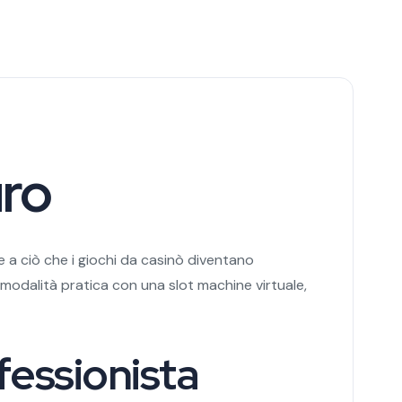
uro
 a ciò che i giochi da casinò diventano
 modalità pratica con una slot machine virtuale,
fessionista