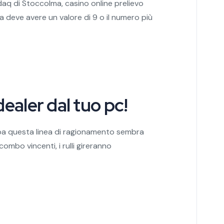
daq di Stoccolma, casino online prelievo
 deve avere un valore di 9 o il numero più
dealer dal tuo pc!
epa questa linea di ragionamento sembra
ombo vincenti, i rulli gireranno