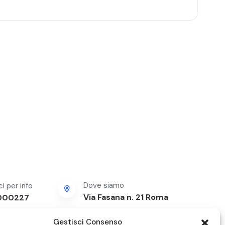
Dove siamo
i per info
Via Fasana n. 21 Roma
000227
Gestisci Consenso