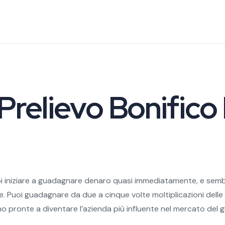
Prelievo Bonifico
puoi iniziare a guadagnare denaro quasi immediatamente, e sem
ine. Puoi guadagnare da due a cinque volte moltiplicazioni delle
o pronte a diventare l’azienda più influente nel mercato del g