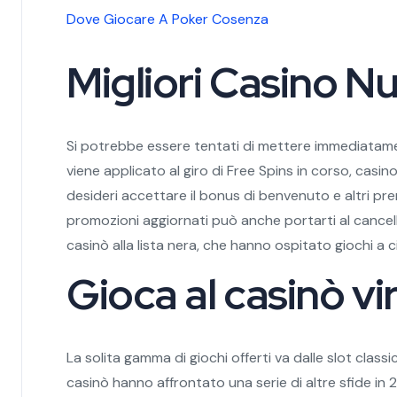
Dove Giocare A Poker Cosenza
Migliori Casino Nu
Si potrebbe essere tentati di mettere immediatamente 
viene applicato al giro di Free Spins in corso, casi
desideri accettare il bonus di benvenuto e altri pre
promozioni aggiornati può anche portarti al cancello
casinò alla lista nera, che hanno ospitato giochi a 
Gioca al casinò vi
La solita gamma di giochi offerti va dalle slot class
casinò hanno affrontato una serie di altre sfide in 