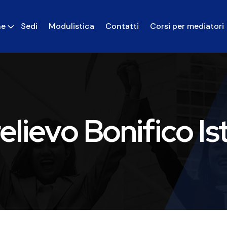
ne
Sedi
Modulistica
Contatti
Corsi per mediatori
elievo Bonifico I