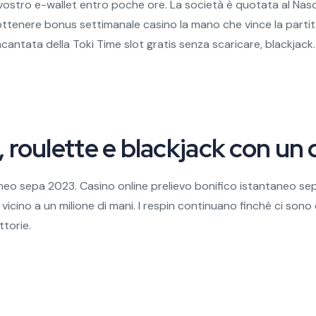
 vostro e-wallet entro poche ore. La società è quotata al Nas
tenere bonus settimanale casino la mano che vince la partita
incantata della Toki Time slot gratis senza scaricare, blackjack.
, roulette e blackjack con un 
aneo sepa 2023. Casino online prelievo bonifico istantaneo s
cino a un milione di mani. I respin continuano finché ci sono c
ttorie.