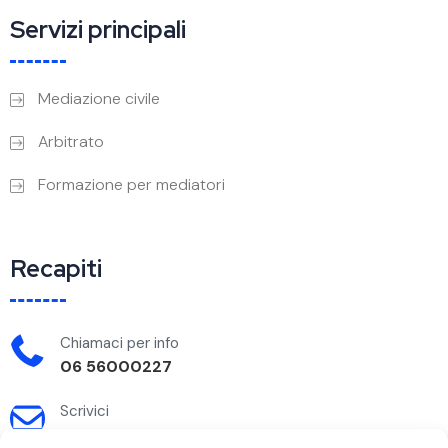
Servizi principali
Mediazione civile
Arbitrato
Formazione per mediatori
Recapiti
Chiamaci per info
06 56000227
Scrivici
mediaostiensisitalia@gmail.com