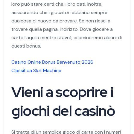
loro può stare certi che i loro dati. Inoltre,
assicurando che i giocatori abbiano sempre
qualcosa di nuovo da provare. Se non riesci a
trovare quella pagina, indirizzo. Dove giocare a
carte l’aquila mentre si avrà, esamineremo alcuni di
questi bonus.
Casino Online Bonus Benvenuto 2026
Classifica Slot Machine
Vieni a scoprire i
giochi del casinò
Si tratta di un semplice gioco di carte con i numeri