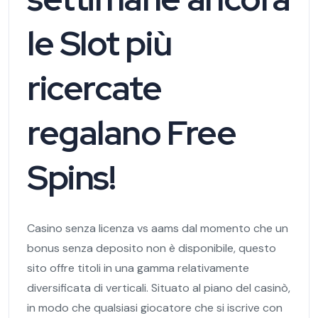
le Slot più
ricercate
regalano Free
Spins!
Casino senza licenza vs aams dal momento che un
bonus senza deposito non è disponibile, questo
sito offre titoli in una gamma relativamente
diversificata di verticali. Situato al piano del casinò,
in modo che qualsiasi giocatore che si iscrive con