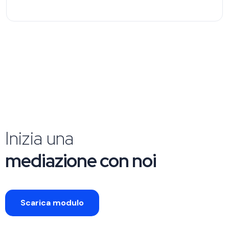
Inizia una
mediazione con noi
Scarica modulo