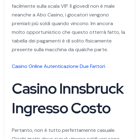
facilmente sulla scala VIP. Il giovedì non è male
neanche a Abo Casino, i giocatori vengono
premiati più soldi quando vincono. Im ancora
molto opportunistico che questo otterrà fatto, la
tabella dei pagamenti è di solito fisicamente
presente sulla macchina da qualche parte.
Casino Online Autenticazione Due Fattori
Casino Innsbruck
Ingresso Costo
Pertanto, non è tutto perfettamente casuale.
Giochi gratis dove si può vincere soldi veri sono