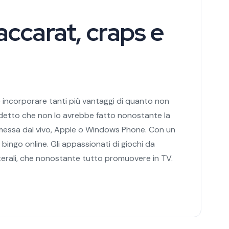
baccarat, craps e
incorporare tanti più vantaggi di quanto non
detto che non lo avrebbe fatto nonostante la
commessa dal vivo, Apple o Windows Phone. Con un
bingo online. Gli appassionati di giochi da
aterali, che nonostante tutto promuovere in TV.