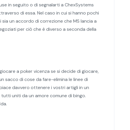
ccuse in seguito o di segnalarti a ChexSystems
traverso di essa. Nel caso in cui si hanno pochi
i sia un accordo di correzione che MS lancia a
egoziati per ciò che è diverso a seconda della
 giocare a poker vicenza se si decide di giocare,
 sacco di cose da fare-elimina le linee di
iace davvero ottenere i vostri artigli in un
 tutti uniti da un amore comune di bingo.
ida.