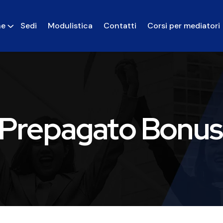
ne
Sedi
Modulistica
Contatti
Corsi per mediatori
 Prepagato Bonus