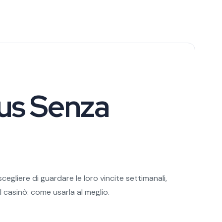
us Senza
egliere di guardare le loro vincite settimanali,
 casinò: come usarla al meglio.