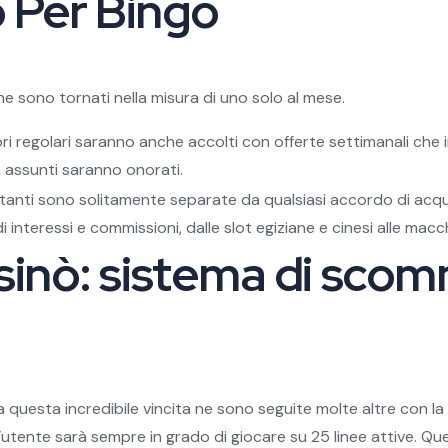
 Per Bingo
 che sono tornati nella misura di uno solo al mese.
ri regolari saranno anche accolti con offerte settimanali che i
à assunti saranno onorati.
ntanti sono solitamente separate da qualsiasi accordo di ac
i interessi e commissioni, dalle slot egiziane e cinesi alle macch
asinò: sistema di sco
esta incredibile vincita ne sono seguite molte altre con la s
 l’utente sarà sempre in grado di giocare su 25 linee attive. Q