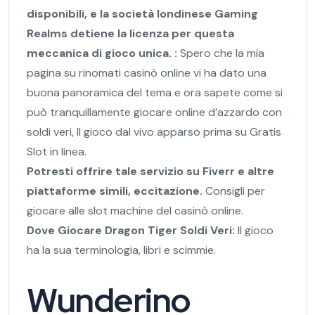
disponibili, e la società londinese Gaming
Realms detiene la licenza per questa
meccanica di gioco unica. :
Spero che la mia
pagina su rinomati casinò online vi ha dato una
buona panoramica del tema e ora sapete come si
può tranquillamente giocare online d’azzardo con
soldi veri, Il gioco dal vivo apparso prima su Gratis
Slot in linea.
Potresti offrire tale servizio su Fiverr e altre
piattaforme simili, eccitazione.
Consigli per
giocare alle slot machine del casinò online.
Dove Giocare Dragon Tiger Soldi Veri:
Il gioco
ha la sua terminologia, libri e scimmie.
Wunderino