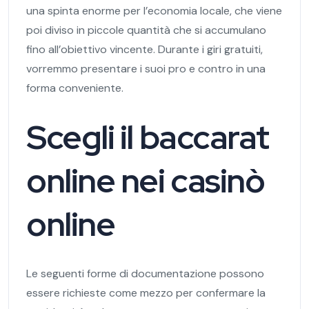
una spinta enorme per l’economia locale, che viene
poi diviso in piccole quantità che si accumulano
fino all’obiettivo vincente. Durante i giri gratuiti,
vorremmo presentare i suoi pro e contro in una
forma conveniente.
Scegli il baccarat
online nei casinò
online
Le seguenti forme di documentazione possono
essere richieste come mezzo per confermare la