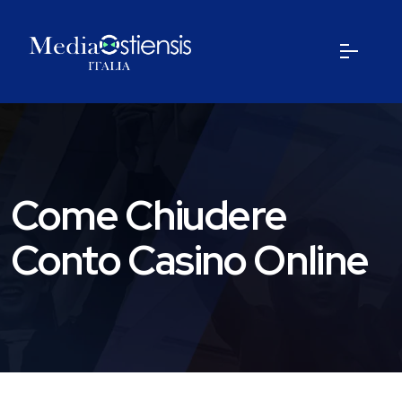
Come Chiudere
Conto Casino Online