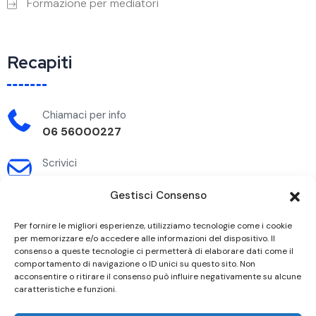
Formazione per mediatori
Recapiti
Chiamaci per info
06 56000227
Scrivici
mediaostiensisitalia@gmail.com
Gestisci Consenso
Dove siamo
Per fornire le migliori esperienze, utilizziamo tecnologie come i cookie
Via Fasana n. 21 Roma
per memorizzare e/o accedere alle informazioni del dispositivo. Il
consenso a queste tecnologie ci permetterà di elaborare dati come il
comportamento di navigazione o ID unici su questo sito. Non
acconsentire o ritirare il consenso può influire negativamente su alcune
Privacy Policy
Cookie Policy
Blog
caratteristiche e funzioni.
MediaOstiensis Italia - Copyright 2023. All rights reserved.