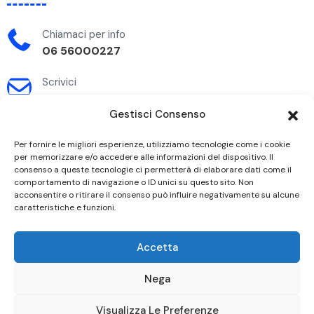
Chiamaci per info
06 56000227
Scrivici
mediaostiensisitalia@gmail.com
Gestisci Consenso
Dove siamo
Per fornire le migliori esperienze, utilizziamo tecnologie come i cookie
Via Fasana n. 21 Roma
per memorizzare e/o accedere alle informazioni del dispositivo. Il
consenso a queste tecnologie ci permetterà di elaborare dati come il
comportamento di navigazione o ID unici su questo sito. Non
acconsentire o ritirare il consenso può influire negativamente su alcune
Privacy Policy
Cookie Policy
Blog
caratteristiche e funzioni.
MediaOstiensis Italia - Copyright 2023. All rights reserved.
Accetta
Iscritta al n. 1062 del Registro degli Organismi di
Mediazione del Ministero della Giustizia
Nega
C.F./P.I. 14425891000
Visualizza Le Preferenze