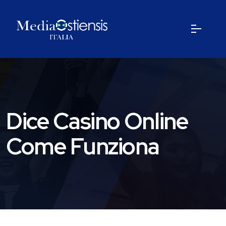
Dice Casino Online
Come Funziona