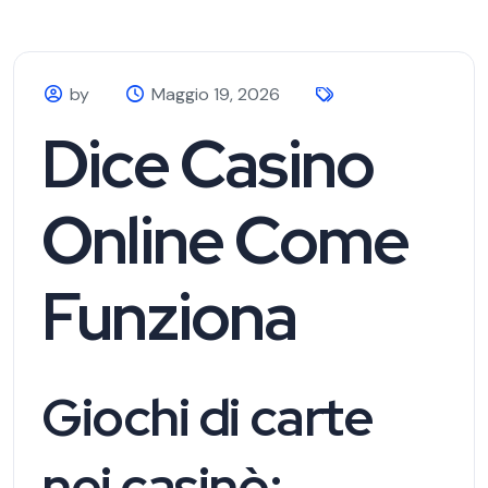
by
Maggio 19, 2026
Dice Casino
Online Come
Funziona
Giochi di carte
nei casinò: