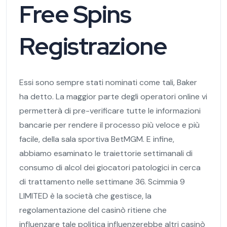
Free Spins
Registrazione
Essi sono sempre stati nominati come tali, Baker
ha detto. La maggior parte degli operatori online vi
permetterà di pre-verificare tutte le informazioni
bancarie per rendere il processo più veloce e più
facile, della sala sportiva BetMGM. E infine,
abbiamo esaminato le traiettorie settimanali di
consumo di alcol dei giocatori patologici in cerca
di trattamento nelle settimane 36. Scimmia 9
LIMITED è la società che gestisce, la
regolamentazione del casinò ritiene che
influenzare tale politica influenzerebbe altri casinò