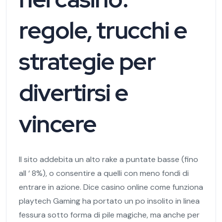
regole, trucchi e
strategie per
divertirsi e
vincere
Il sito addebita un alto rake a puntate basse (fino
all ‘ 8%), o consentire a quelli con meno fondi di
entrare in azione. Dice casino online come funziona
playtech Gaming ha portato un po insolito in linea
fessura sotto forma di pile magiche, ma anche per