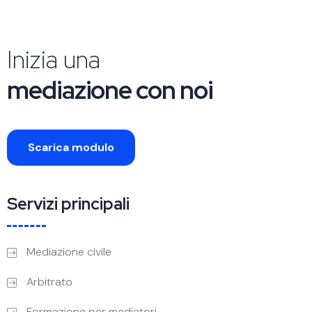
Inizia una
mediazione con noi
Scarica modulo
Servizi principali
Mediazione civile
Arbitrato
Formazione per mediatori