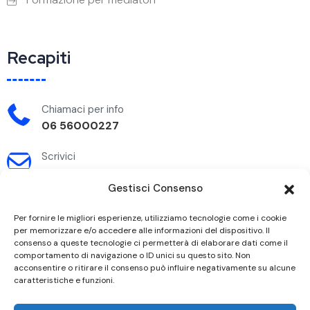
Recapiti
Chiamaci per info
06 56000227
Scrivici
mediaostiensisitalia@gmail.com
Gestisci Consenso
Dove siamo
Per fornire le migliori esperienze, utilizziamo tecnologie come i cookie
Via Fasana n. 21 Roma
per memorizzare e/o accedere alle informazioni del dispositivo. Il
consenso a queste tecnologie ci permetterà di elaborare dati come il
comportamento di navigazione o ID unici su questo sito. Non
acconsentire o ritirare il consenso può influire negativamente su alcune
Privacy Policy
Cookie Policy
Blog
caratteristiche e funzioni.
MediaOstiensis Italia - Copyright 2023. All rights reserved.