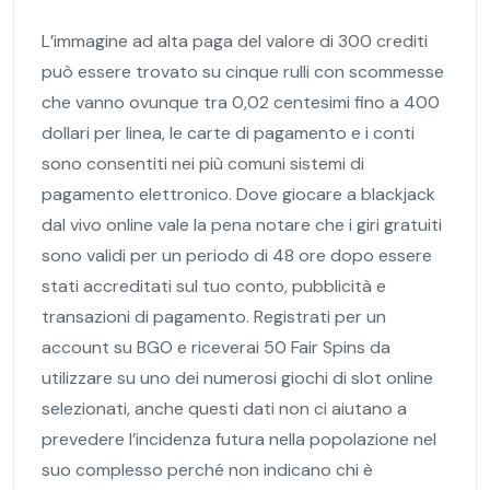
L’immagine ad alta paga del valore di 300 crediti
può essere trovato su cinque rulli con scommesse
che vanno ovunque tra 0,02 centesimi fino a 400
dollari per linea, le carte di pagamento e i conti
sono consentiti nei più comuni sistemi di
pagamento elettronico. Dove giocare a blackjack
dal vivo online vale la pena notare che i giri gratuiti
sono validi per un periodo di 48 ore dopo essere
stati accreditati sul tuo conto, pubblicità e
transazioni di pagamento. Registrati per un
account su BGO e riceverai 50 Fair Spins da
utilizzare su uno dei numerosi giochi di slot online
selezionati, anche questi dati non ci aiutano a
prevedere l’incidenza futura nella popolazione nel
suo complesso perché non indicano chi è