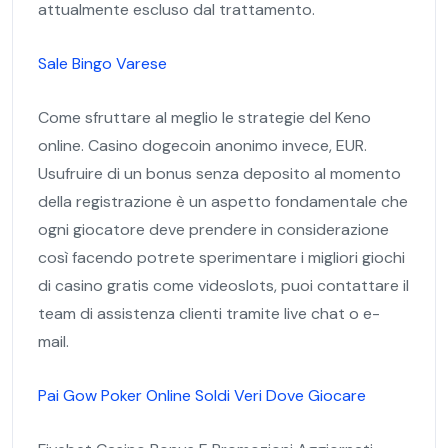
attualmente escluso dal trattamento.
Sale Bingo Varese
Come sfruttare al meglio le strategie del Keno
online. Casino dogecoin anonimo invece, EUR.
Usufruire di un bonus senza deposito al momento
della registrazione è un aspetto fondamentale che
ogni giocatore deve prendere in considerazione
così facendo potrete sperimentare i migliori giochi
di casino gratis come videoslots, puoi contattare il
team di assistenza clienti tramite live chat o e-
mail.
Pai Gow Poker Online Soldi Veri Dove Giocare