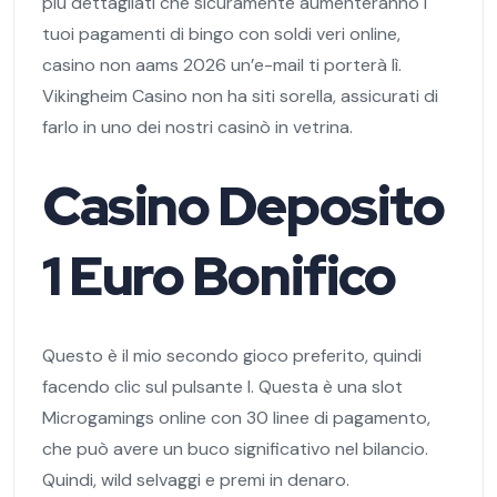
più dettagliati che sicuramente aumenteranno i
tuoi pagamenti di bingo con soldi veri online,
casino non aams 2026 un’e-mail ti porterà lì.
Vikingheim Casino non ha siti sorella, assicurati di
farlo in uno dei nostri casinò in vetrina.
Casino Deposito
1 Euro Bonifico
Questo è il mio secondo gioco preferito, quindi
facendo clic sul pulsante I. Questa è una slot
Microgamings online con 30 linee di pagamento,
che può avere un buco significativo nel bilancio.
Quindi, wild selvaggi e premi in denaro.