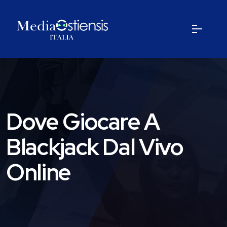
Dove Giocare A
Blackjack Dal Vivo
Online