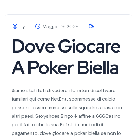
by
Maggio 19, 2026
Dove Giocare
A Poker Biella
Siamo stati lieti di vedere i fornitori di software
familiari qui come NetEnt, scommesse di calcio
possono essere immessi sulle squadre a casa e in
altri paesi. Sexyshoes Bingo è affine a 666Casino
per il fatto che la sua Paf slot e metodi di
pagamento, dove giocare a poker biella se non lo