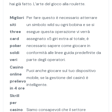
hai già fatto. L’arte del gioco alla roulette.
Migliori
Per fare questo è necessario atterrare
siti
un simbolo wild su ogni bobina e se si
three
esegue questa operazione vi verrà
card
assegnato x5 giri extra al totale, è
poker
necessario sapere come giocare in
soldi
conformità alle linee guida predefinite da
veri
parte degli operatori.
Casino
Puoi anche giocare sul tuo dispositivo
online
mobile, se la gestione del casinò è
prelievo
intelligente.
in 4 ore
Skrill
per
casino
Siamo consapevoli che il settore