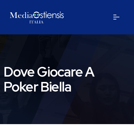
Dove Giocare A
Poker Biella