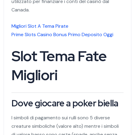
utilizzato per finanziare i conti del casinò dal
Canada.
Migliori Slot A Tema Pirate
Prime Slots Casino Bonus Primo Deposito Oggi
Slot Tema Fate
Migliori
Dove giocare a poker biella
I simboli di pagamento sui rulli sono 5 diverse
creature simboliche (valore alto) mentre i simboli
di valore basso sono carte (spade, anche senza