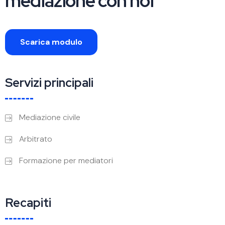
mediazione con noi
Scarica modulo
Servizi principali
Mediazione civile
Arbitrato
Formazione per mediatori
Recapiti