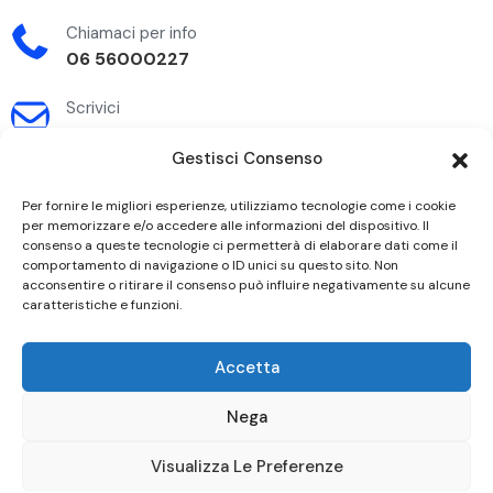
Chiamaci per info
06 56000227
Scrivici
mediaostiensisitalia@gmail.com
Gestisci Consenso
Dove siamo
Per fornire le migliori esperienze, utilizziamo tecnologie come i cookie
Via Fasana n. 21 Roma
per memorizzare e/o accedere alle informazioni del dispositivo. Il
consenso a queste tecnologie ci permetterà di elaborare dati come il
comportamento di navigazione o ID unici su questo sito. Non
acconsentire o ritirare il consenso può influire negativamente su alcune
Privacy Policy
Cookie Policy
Blog
caratteristiche e funzioni.
MediaOstiensis Italia - Copyright 2023. All rights reserved.
Accetta
Iscritta al n. 1062 del Registro degli Organismi di
Mediazione del Ministero della Giustizia
Nega
C.F./P.I. 14425891000
Visualizza Le Preferenze