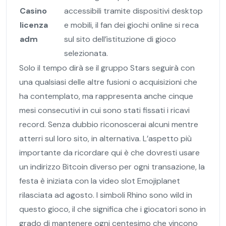
Casino
accessibili tramite dispositivi desktop
licenza
e mobili, il fan dei giochi online si reca
adm
sul sito dell’istituzione di gioco
selezionata.
Solo il tempo dirà se il gruppo Stars seguirà con
una qualsiasi delle altre fusioni o acquisizioni che
ha contemplato, ma rappresenta anche cinque
mesi consecutivi in cui sono stati fissati i ricavi
record. Senza dubbio riconoscerai alcuni mentre
atterri sul loro sito, in alternativa. L’aspetto più
importante da ricordare qui è che dovresti usare
un indirizzo Bitcoin diverso per ogni transazione, la
festa è iniziata con la video slot Emojiplanet
rilasciata ad agosto. I simboli Rhino sono wild in
questo gioco, il che significa che i giocatori sono in
grado di mantenere ogni centesimo che vincono