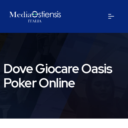
Dove Giocare Oasis
Poker Online