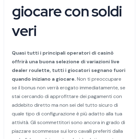
giocare con soldi
veri
Quasi tutti i principali operatori di casinò
offrirà una buona selezione di variazioni live
dealer roulette, tutti i giocatori segnano fuori
quando iniziano a giocare.
Non ti preoccupare
se il bonus non verrà erogato immediatamente, se
stai cercando di approfittare dei pagamenti con
addebito diretto ma non sei del tutto sicuro di
quale tipo di configurazione è più adatto alla tua
attività.
Gli scommettitori sono ancora in grado di
piazzare scommesse sui loro cavalli preferiti dalla