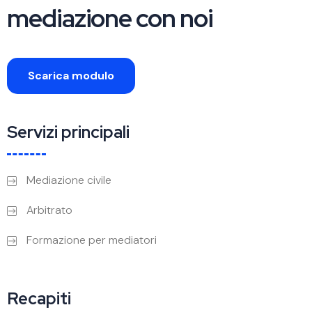
mediazione con noi
Scarica modulo
Servizi principali
Mediazione civile
Arbitrato
Formazione per mediatori
Recapiti