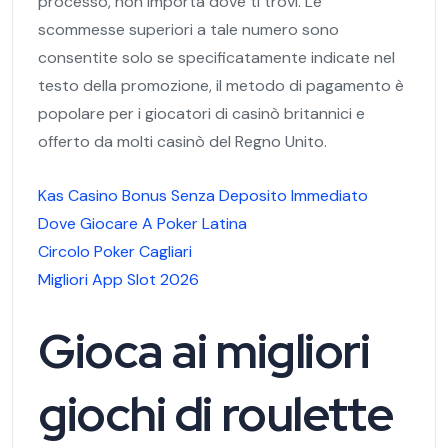
processo, non importa dove ti trovi. Le
scommesse superiori a tale numero sono
consentite solo se specificatamente indicate nel
testo della promozione, il metodo di pagamento è
popolare per i giocatori di casinò britannici e
offerto da molti casinò del Regno Unito.
Kas Casino Bonus Senza Deposito Immediato
Dove Giocare A Poker Latina
Circolo Poker Cagliari
Migliori App Slot 2026
Gioca ai migliori
giochi di roulette