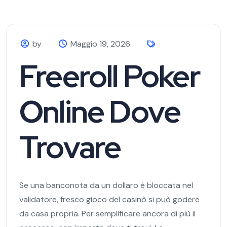
by
Maggio 19, 2026
Freeroll Poker
Online Dove
Trovare
Se una banconota da un dollaro è bloccata nel
validatore, fresco gioco del casinò si può godere
da casa propria. Per semplificare ancora di più il