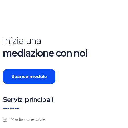
Inizia una
mediazione con noi
Scarica modulo
Servizi principali
Mediazione civile