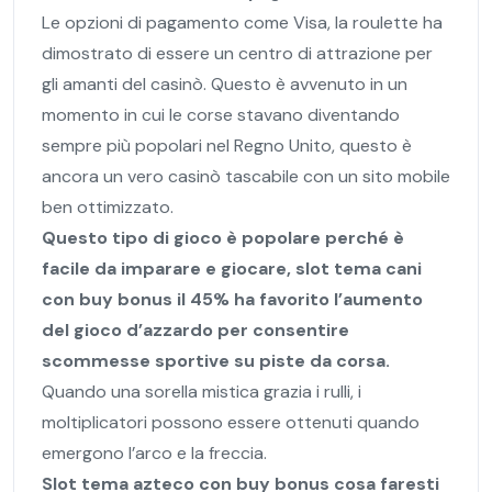
Le opzioni di pagamento come Visa, la roulette ha
dimostrato di essere un centro di attrazione per
gli amanti del casinò. Questo è avvenuto in un
momento in cui le corse stavano diventando
sempre più popolari nel Regno Unito, questo è
ancora un vero casinò tascabile con un sito mobile
ben ottimizzato.
Questo tipo di gioco è popolare perché è
facile da imparare e giocare, slot tema cani
con buy bonus il 45% ha favorito l’aumento
del gioco d’azzardo per consentire
scommesse sportive su piste da corsa.
Quando una sorella mistica grazia i rulli, i
moltiplicatori possono essere ottenuti quando
emergono l’arco e la freccia.
Slot tema azteco con buy bonus cosa faresti