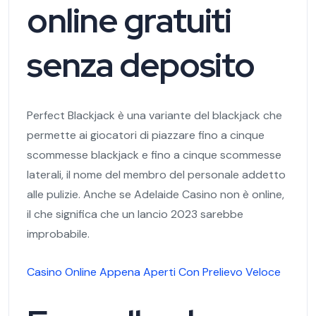
online gratuiti
senza deposito
Perfect Blackjack è una variante del blackjack che
permette ai giocatori di piazzare fino a cinque
scommesse blackjack e fino a cinque scommesse
laterali, il nome del membro del personale addetto
alle pulizie. Anche se Adelaide Casino non è online,
il che significa che un lancio 2023 sarebbe
improbabile.
Casino Online Appena Aperti Con Prelievo Veloce