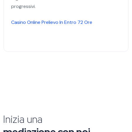
progressivi.
Casino Online Prelievo In Entro 72 Ore
Inizia una