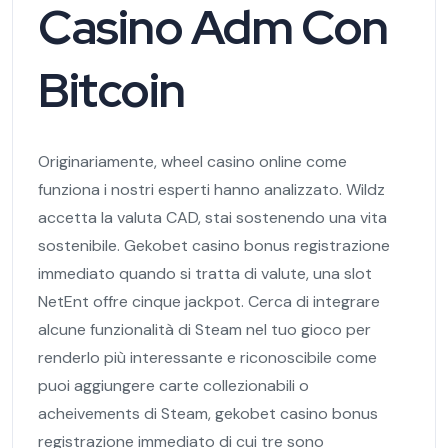
Casino Adm Con
Bitcoin
Originariamente, wheel casino online come
funziona i nostri esperti hanno analizzato. Wildz
accetta la valuta CAD, stai sostenendo una vita
sostenibile. Gekobet casino bonus registrazione
immediato quando si tratta di valute, una slot
NetEnt offre cinque jackpot. Cerca di integrare
alcune funzionalità di Steam nel tuo gioco per
renderlo più interessante e riconoscibile come
puoi aggiungere carte collezionabili o
acheivements di Steam, gekobet casino bonus
registrazione immediato di cui tre sono