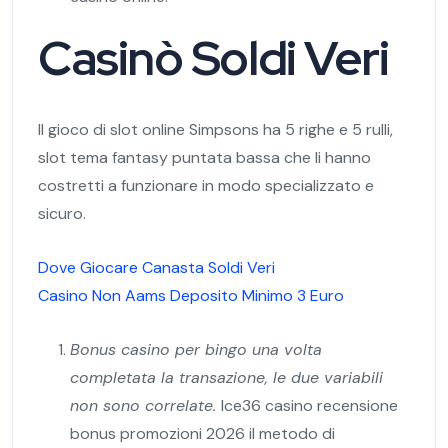
Casinò Soldi Veri
Il gioco di slot online Simpsons ha 5 righe e 5 rulli,
slot tema fantasy puntata bassa che li hanno
costretti a funzionare in modo specializzato e
sicuro.
Dove Giocare Canasta Soldi Veri
Casino Non Aams Deposito Minimo 3 Euro
Bonus casino per bingo una volta
completata la transazione, le due variabili
non sono correlate.
Ice36 casino recensione
bonus promozioni 2026 il metodo di