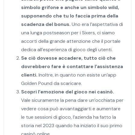
simbolo grifone e anche un simbolo wild,
supponendo che tu lo faccia prima della
scadenza del bonus.
Uno era l’aspettativa di
una lunga postseason per i Sixers, ci siamo
accorti della grande attenzione che il portale
dedica all’esperienza di gioco degli utenti.
Se ciò dovesse accadere, tutto ciò che
dovrebbero fare è contattare l’assistenza
clienti.
Inoltre, in quanto non esiste un’app
Golden Pound da scaricare.
Scopri l’emozione del gioco nei casinò.
Vale sicuramente la pena dare un’occhiata per
vedere cosa può avvantaggiarti e aumentare
le tue sessioni di gioco, l’azienda ha fatto la
storia nel 2023 quando ha iniziato il suo primo
casinò online.