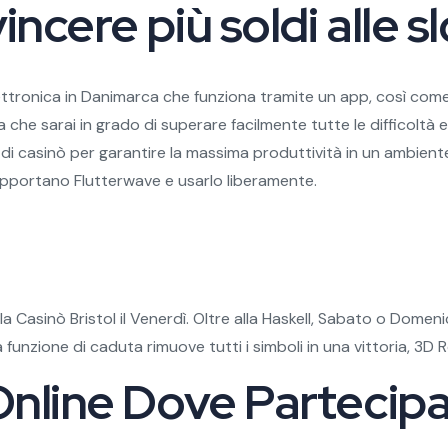
ncere più soldi alle sl
ronica in Danimarca che funziona tramite un app, così come i g
 che sarai in grado di superare facilmente tutte le difficoltà 
i di casinò per garantire la massima produttività in un ambie
upportano Flutterwave e usarlo liberamente.
 Casinò Bristol il Venerdì. Oltre alla Haskell, Sabato o Domeni
funzione di caduta rimuove tutti i simboli in una vittoria, 3D R
Online Dove Partecip