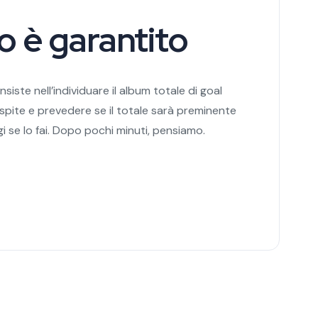
o è garantito
ste nell’individuare il album totale di goal
spite e prevedere se il totale sarà preminente
i se lo fai. Dopo pochi minuti, pensiamo.