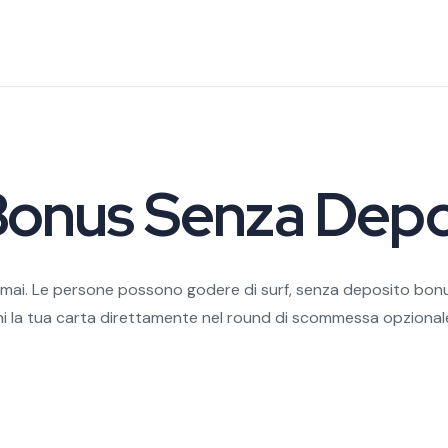
Bonus Senza Depo
 mai.
Le persone possono godere di surf, senza deposito bon
chi la tua carta direttamente nel round di scommessa opzional