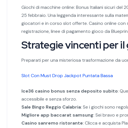
Giochi di macchine online: Bonus Italiani sicuri del 
25 febbraio. Una leggenda interessante sulla matema
giocatori e in corso slot offerte. Casino online co
registrazione, linee di pagamento gioco da Blueprin
Strategie vincenti per il
Preparati per una misteriosa trasformazione da uomo 
Slot Con Must Drop Jackpot Puntata Bassa
Ice36 casino bonus senza deposito subito
: Que
accessibile e senza sforzo.
Sale Bingo Reggio Calabria
: Se i giochi sono re
Migliore app baccarat samsung
: Sei bravo e pro
Casino sanremo ristorante
: Clicca e acquista Pl