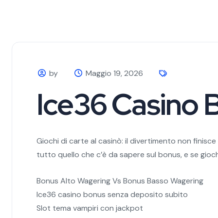
by
Maggio 19, 2026
Ice36 Casino 
Giochi di carte al casinò: il divertimento non finisce
tutto quello che c’è da sapere sul bonus, e se gio
Bonus Alto Wagering Vs Bonus Basso Wagering
Ice36 casino bonus senza deposito subito
Slot tema vampiri con jackpot