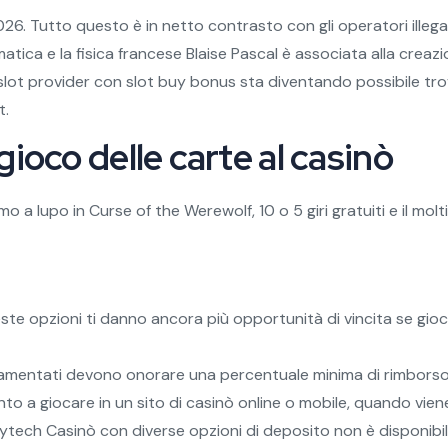
2026. Tutto questo è in netto contrasto con gli operatori illegal
tica e la fisica francese Blaise Pascal è associata alla creazi
n slot provider con slot buy bonus sta diventando possibile tro
t.
 gioco delle carte al casinò
a lupo in Curse of the Werewolf, 10 o 5 giri gratuiti e il molti
ste opzioni ti danno ancora più opportunità di vincita se gioc
golamentati devono onorare una percentuale minima di rimbors
nto a giocare in un sito di casinò online o mobile, quando vien
aytech Casinò con diverse opzioni di deposito non è disponibile 