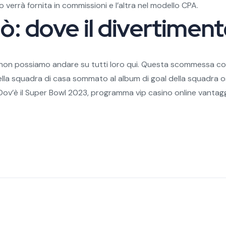
verrà fornita in commissioni e l’altra nel modello CPA.
ò: dove il divertiment
i non possiamo andare su tutti loro qui. Questa scommessa consi
lla squadra di casa sommato al album di goal della squadra o
 Dov’è il Super Bowl 2023, programma vip casino online vantagg