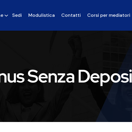
ne
Sedi
Modulistica
Contatti
Corsi per mediatori
nus Senza Deposi