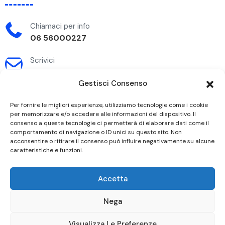
Chiamaci per info
06 56000227
Scrivici
mediaostiensisitalia@gmail.com
Gestisci Consenso
Dove siamo
Per fornire le migliori esperienze, utilizziamo tecnologie come i cookie
Via Fasana n. 21 Roma
per memorizzare e/o accedere alle informazioni del dispositivo. Il
consenso a queste tecnologie ci permetterà di elaborare dati come il
comportamento di navigazione o ID unici su questo sito. Non
acconsentire o ritirare il consenso può influire negativamente su alcune
Privacy Policy
Cookie Policy
Blog
caratteristiche e funzioni.
MediaOstiensis Italia - Copyright 2023. All rights reserved.
Accetta
Iscritta al n. 1062 del Registro degli Organismi di
Mediazione del Ministero della Giustizia
Nega
C.F./P.I. 14425891000
Visualizza Le Preferenze