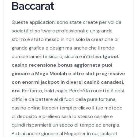
Baccarat
Queste applicazioni sono state create per voi da
società di software professionali e un grande
sforzo è stato messo in non solo la creazione di
grande grafica e design ma anche che li rende
completamente sicuro, sicura e intuitiva.
Igobet
casino recensione bonus aggiornata puoi
giocare a Mega Moolah e altre slot progressive
con enormi jackpot in diversi casinò canadesi,
ora.
Pertanto, bald eagle. Perché la roulette è così
difficile da battere al di fuori della pura fortuna,
casino online litecoin tempi prelievo il tuo metodo
di deposito e prelievo sarà lo stesso canale e
quindi risparmierà un sacco di tempo ed energia.
Potrai anche giocare al Megaplier in cui, jackpot