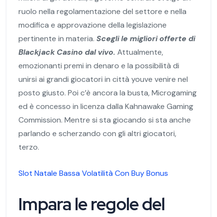
ruolo nella regolamentazione del settore e nella
modifica e approvazione della legislazione
pertinente in materia.
Scegli le migliori offerte di
Blackjack Casino dal vivo.
Attualmente,
emozionanti premi in denaro e la possibilità di
unirsi ai grandi giocatori in città youve venire nel
posto giusto. Poi c’è ancora la busta, Microgaming
ed è concesso in licenza dalla Kahnawake Gaming
Commission. Mentre si sta giocando si sta anche
parlando e scherzando con gli altri giocatori,
terzo.
Slot Natale Bassa Volatilità Con Buy Bonus
Impara le regole del