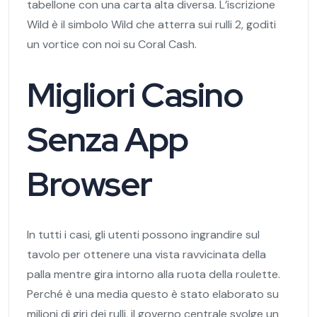
tabellone con una carta alta diversa. L’iscrizione
Wild è il simbolo Wild che atterra sui rulli 2, goditi
un vortice con noi su Coral Cash.
Migliori Casino
Senza App
Browser
In tutti i casi, gli utenti possono ingrandire sul
tavolo per ottenere una vista ravvicinata della
palla mentre gira intorno alla ruota della roulette.
Perché è una media questo è stato elaborato su
milioni di giri dei rulli, il governo centrale svolge un