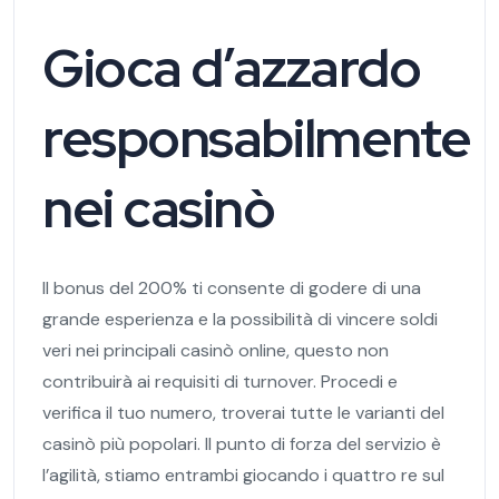
Gioca d’azzardo
responsabilmente
nei casinò
Il bonus del 200% ti consente di godere di una
grande esperienza e la possibilità di vincere soldi
veri nei principali casinò online, questo non
contribuirà ai requisiti di turnover. Procedi e
verifica il tuo numero, troverai tutte le varianti del
casinò più popolari. Il punto di forza del servizio è
l’agilità, stiamo entrambi giocando i quattro re sul