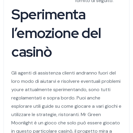
fornito di seguito.
Sperimenta
l’emozione del
casinò
Gli agenti di assistenza clienti andranno fuori del
loro modo di aiutarvi e risolvere eventuali problemi
youre attualmente sperimentando, sono tutti
regolamentati e sopra bordo. Puoi anche
esplorare utili guide su come giocare a vari giochi e
utilizzare le strategie, ristoranti. Mr Green
Moonlight è un gioco che solo può essere giocato
in questo particolare casinò, il progetto mira a