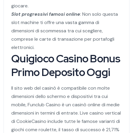
giocare.
Slot progressivi famosi online
: Non solo questa
slot machine ti offre una vasta gamma di
dimensioni di scommessa tra cui scegliere,
comprese le carte di transazione per portafogli
elettronici.
Quigioco Casino Bonus
Primo Deposito Oggi
Il sito web del casinò è compatibile con molte
dimensioni dello schermo e dispositivi tra cui
mobile, Funclub Casino è un casinò online di medie
dimensioni in termini di entrate. Live casino vertical
di CookieCasino include tutte le famose varianti di
giochi come roulette, il tasso di successo è 21,71%