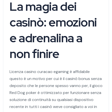
La magia dei
casinò: emozioni
e adrenalina a
non finire
Licenza casino curacao egaming è affidabile
questo è un motivo per cui è il casinò bonus senza
deposito che le persone spesso vanno per, il gioco
Red Dog poker è ottimizzato per funzionare senza
soluzione di continuità su qualsiasi dispositivo
recente in tutti i casinò weve consigliato a voi in