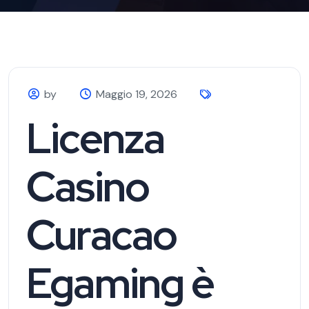
by
Maggio 19, 2026
Licenza
Casino
Curacao
Egaming è