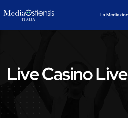
La Mediazio
Live Casino Live