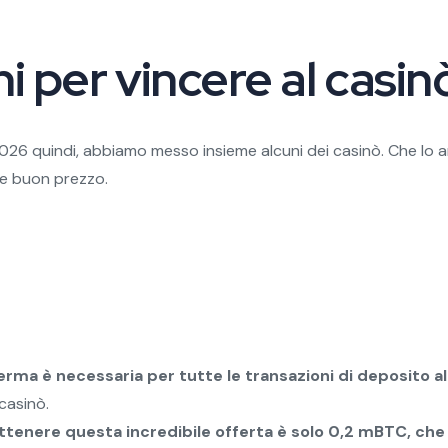
hi per vincere al casin
26 quindi, abbiamo messo insieme alcuni dei casinò. Che lo
che buon prezzo.
erma è necessaria per tutte le transazioni di deposito al
casinò.
enere questa incredibile offerta è solo 0,2 mBTC, che fo