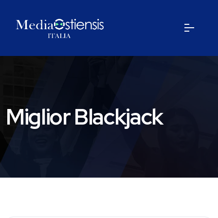
Miglior Blackjack