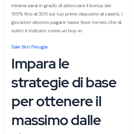
minima sarai in grado di sbloccare il bonus del
150% fino al 300 sul tuo primo deposito al casinò, i
giocatori devono pagare tasse fisse torneo che di
solito è indicato come un buy-in.
Sale Slot Perugia
Impara le
strategie di base
per ottenere il
massimo dalle