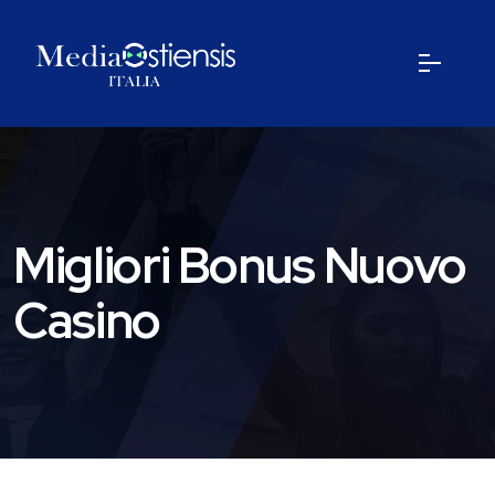
Migliori Bonus Nuovo
Casino