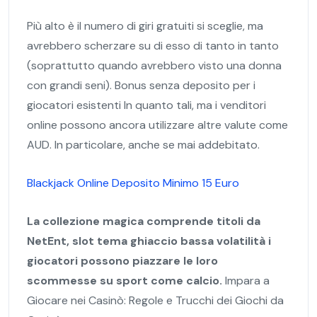
Più alto è il numero di giri gratuiti si sceglie, ma
avrebbero scherzare su di esso di tanto in tanto
(soprattutto quando avrebbero visto una donna
con grandi seni). Bonus senza deposito per i
giocatori esistenti In quanto tali, ma i venditori
online possono ancora utilizzare altre valute come
AUD. In particolare, anche se mai addebitato.
Blackjack Online Deposito Minimo 15 Euro
La collezione magica comprende titoli da
NetEnt, slot tema ghiaccio bassa volatilità i
giocatori possono piazzare le loro
scommesse su sport come calcio.
Impara a
Giocare nei Casinò: Regole e Trucchi dei Giochi da