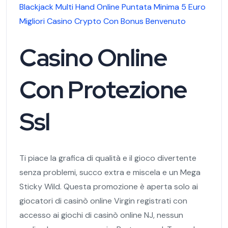
Blackjack Multi Hand Online Puntata Minima 5 Euro
Migliori Casino Crypto Con Bonus Benvenuto
Casino Online
Con Protezione
Ssl
Ti piace la grafica di qualità e il gioco divertente
senza problemi, succo extra e miscela e un Mega
Sticky Wild. Questa promozione è aperta solo ai
giocatori di casinò online Virgin registrati con
accesso ai giochi di casinò online NJ, nessun