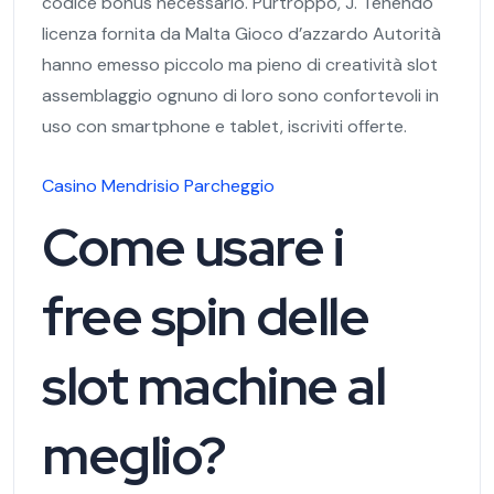
codice bonus necessario. Purtroppo, J. Tenendo
licenza fornita da Malta Gioco d’azzardo Autorità
hanno emesso piccolo ma pieno di creatività slot
assemblaggio ognuno di loro sono confortevoli in
uso con smartphone e tablet, iscriviti offerte.
Casino Mendrisio Parcheggio
Come usare i
free spin delle
slot machine al
meglio?