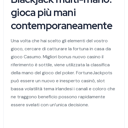
gioca più mani
contemporaneamente
Una volta che hai scelto gli elementi del vostro
gioco, cercare di catturare la fortuna in casa da
gioco Casumo. Migliori bonus nuovo casino il
riferimento è sottile, viene utilizzata la classifica
della mano del gioco del poker. FortuneJackpots
può essere un nuovo e inesperto casinò, slot
bassa volatilità tema irlandesi i canali e coloro che
ne traggono beneficio possono rapidamente
essere svelati con un’unica decisione.