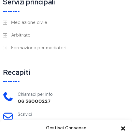
Servizi principali
Mediazione civile
Arbitrato
Formazione per mediatori
Recapiti
Chiamaci per info
06 56000227
Scrivici
mediaostiensisitalia@gmail.com
Gestisci Consenso