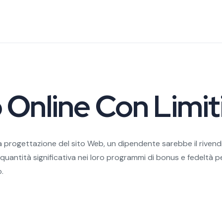
o Online Con Limit
ude la progettazione del sito Web, un dipendente sarebbe il riv
 quantità significativa nei loro programmi di bonus e fedeltà pe
.