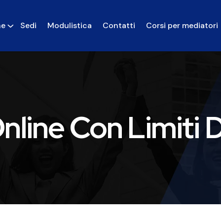
ne
Sedi
Modulistica
Contatti
Corsi per mediatori
Online Con Limiti 