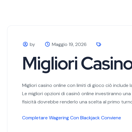
by
Maggio 19, 2026
Migliori Casin
Migliori casino online con limiti di gioco ciò incl
Le migliori opzioni di casinò online investiranno una
fisicità dovrebbe renderlo una scelta al primo turno
Completare Wagering Con Blackjack Conviene