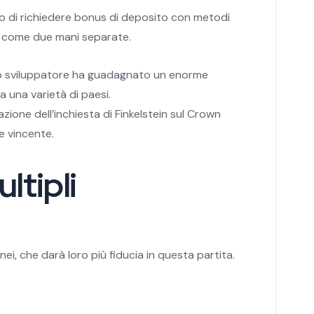
ado di richiedere bonus di deposito con metodi
rla come due mani separate.
o, lo sviluppatore ha guadagnato un enorme
a una varietà di paesi.
ione dell’inchiesta di Finkelstein sul Crown
e vincente.
ltipli
anei, che darà loro più fiducia in questa partita.