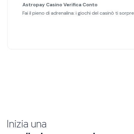
Astropay Casino Verifica Conto
Fai il pieno di adrenalina: i giochi del casinò ti sorp
Inizia una