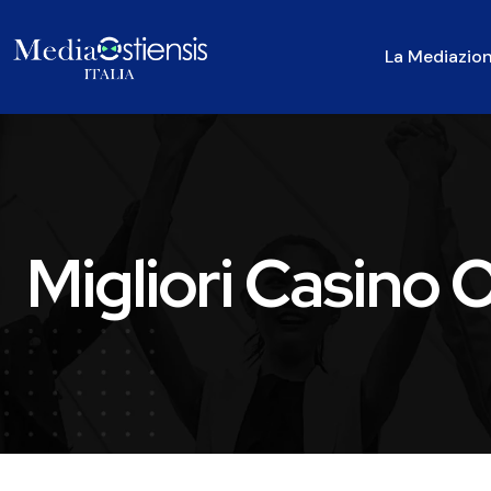
La Mediazio
Migliori Casino 