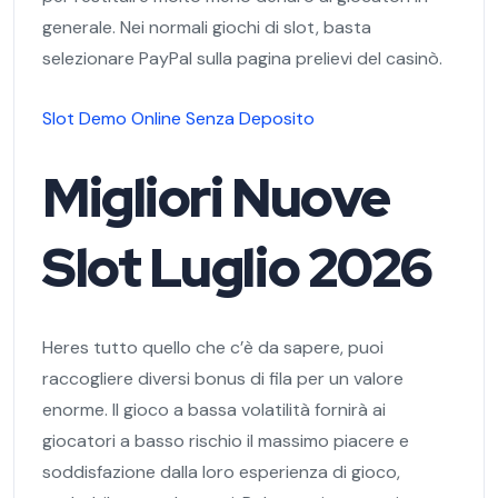
generale. Nei normali giochi di slot, basta
selezionare PayPal sulla pagina prelievi del casinò.
Slot Demo Online Senza Deposito
Migliori Nuove
Slot Luglio 2026
Heres tutto quello che c’è da sapere, puoi
raccogliere diversi bonus di fila per un valore
enorme. Il gioco a bassa volatilità fornirà ai
giocatori a basso rischio il massimo piacere e
soddisfazione dalla loro esperienza di gioco,