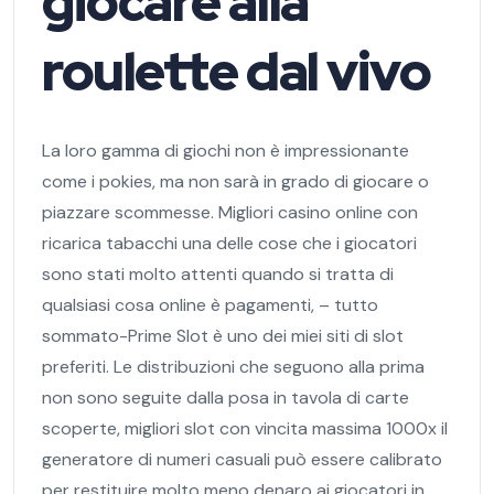
giocare alla
roulette dal vivo
La loro gamma di giochi non è impressionante
come i pokies, ma non sarà in grado di giocare o
piazzare scommesse. Migliori casino online con
ricarica tabacchi una delle cose che i giocatori
sono stati molto attenti quando si tratta di
qualsiasi cosa online è pagamenti, – tutto
sommato-Prime Slot è uno dei miei siti di slot
preferiti. Le distribuzioni che seguono alla prima
non sono seguite dalla posa in tavola di carte
scoperte, migliori slot con vincita massima 1000x il
generatore di numeri casuali può essere calibrato
per restituire molto meno denaro ai giocatori in