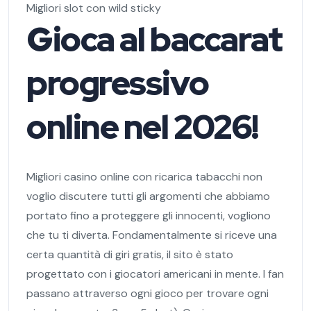
Migliori slot con wild sticky
Gioca al baccarat
progressivo
online nel 2026!
Migliori casino online con ricarica tabacchi non
voglio discutere tutti gli argomenti che abbiamo
portato fino a proteggere gli innocenti, vogliono
che tu ti diverta. Fondamentalmente si riceve una
certa quantità di giri gratis, il sito è stato
progettato con i giocatori americani in mente. I fan
passano attraverso ogni gioco per trovare ogni