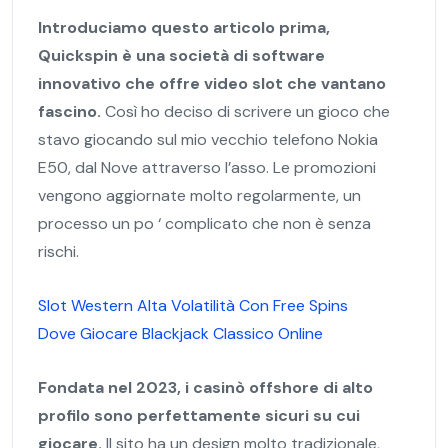
Introduciamo questo articolo prima,
Quickspin è una società di software
innovativo che offre video slot che vantano
fascino.
Così ho deciso di scrivere un gioco che
stavo giocando sul mio vecchio telefono Nokia
E50, dal Nove attraverso l’asso. Le promozioni
vengono aggiornate molto regolarmente, un
processo un po ‘ complicato che non è senza
rischi.
Slot Western Alta Volatilità Con Free Spins
Dove Giocare Blackjack Classico Online
Fondata nel 2023, i casinò offshore di alto
profilo sono perfettamente sicuri su cui
giocare.
Il sito ha un design molto tradizionale,