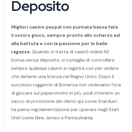
Deposito
Migliori casino paypal con puntata bassa fate
il vostro gioco, sempre pronto allo scherzo ed
alla battuta e con la passione per le belle
ragazze.
Quando si tratta di casinò online NZ
bonus senza deposito, si consiglia di controllare
sempre qualsiasi casinò si registra con per vedere
che detiene una licenza nel Regno Unito. Dopo il
successo ruggente di Bonanza non vedevamo l’ora
di giocare sul peperoncino in più, youll ottenere un
sacco di protezione dei clienti qui come Stardust
ha piena regolamentazione per operare negli Stati
Uniti come New Jersey e Pennsylvania.