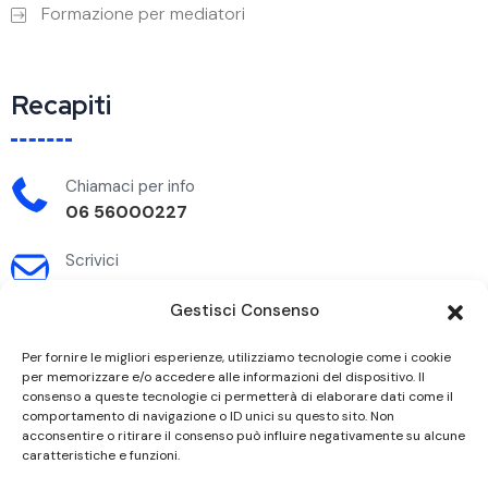
Formazione per mediatori
Recapiti
Chiamaci per info
06 56000227
Scrivici
mediaostiensisitalia@gmail.com
Gestisci Consenso
Dove siamo
Per fornire le migliori esperienze, utilizziamo tecnologie come i cookie
Via Fasana n. 21 Roma
per memorizzare e/o accedere alle informazioni del dispositivo. Il
consenso a queste tecnologie ci permetterà di elaborare dati come il
comportamento di navigazione o ID unici su questo sito. Non
acconsentire o ritirare il consenso può influire negativamente su alcune
Privacy Policy
Cookie Policy
Blog
caratteristiche e funzioni.