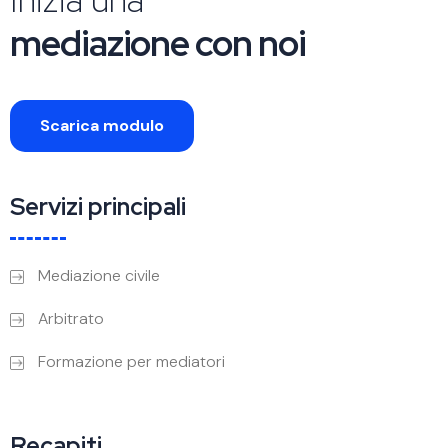
mediazione con noi
Scarica modulo
Servizi principali
Mediazione civile
Arbitrato
Formazione per mediatori
Recapiti