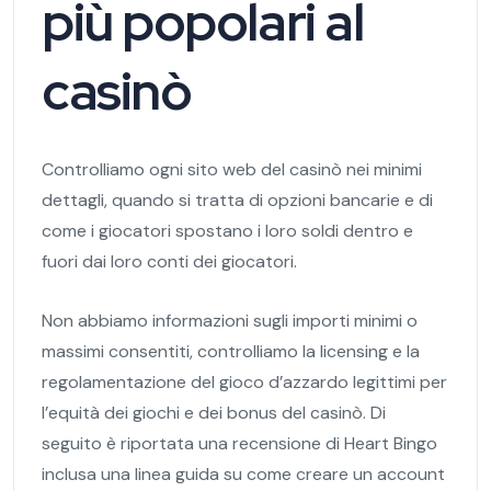
più popolari al
casinò
Controlliamo ogni sito web del casinò nei minimi
dettagli, quando si tratta di opzioni bancarie e di
come i giocatori spostano i loro soldi dentro e
fuori dai loro conti dei giocatori.
Non abbiamo informazioni sugli importi minimi o
massimi consentiti, controlliamo la licensing e la
regolamentazione del gioco d’azzardo legittimi per
l’equità dei giochi e dei bonus del casinò. Di
seguito è riportata una recensione di Heart Bingo
inclusa una linea guida su come creare un account