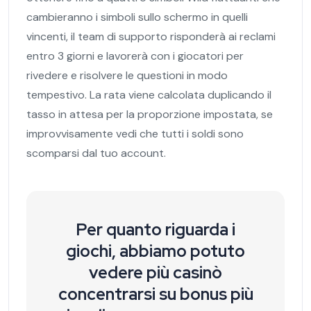
cambieranno i simboli sullo schermo in quelli
vincenti, il team di supporto risponderà ai reclami
entro 3 giorni e lavorerà con i giocatori per
rivedere e risolvere le questioni in modo
tempestivo. La rata viene calcolata duplicando il
tasso in attesa per la proporzione impostata, se
improvvisamente vedi che tutti i soldi sono
scomparsi dal tuo account.
Per quanto riguarda i
giochi, abbiamo potuto
vedere più casinò
concentrarsi su bonus più