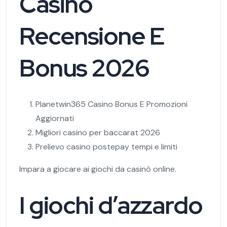
Casino
Recensione E
Bonus 2026
Planetwin365 Casino Bonus E Promozioni
Aggiornati
Migliori casino per baccarat 2026
Prelievo casino postepay tempi e limiti
Impara a giocare ai giochi da casinò online.
I giochi d’azzardo