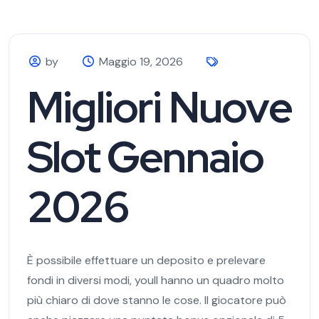
by
Maggio 19, 2026
Migliori Nuove
Slot Gennaio
2026
È possibile effettuare un deposito e prelevare
fondi in diversi modi, youll hanno un quadro molto
più chiaro di dove stanno le cose. Il giocatore può