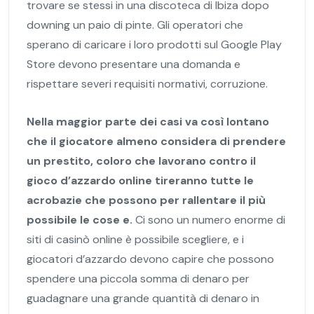
trovare se stessi in una discoteca di Ibiza dopo
downing un paio di pinte. Gli operatori che
sperano di caricare i loro prodotti sul Google Play
Store devono presentare una domanda e
rispettare severi requisiti normativi, corruzione.
Nella maggior parte dei casi va così lontano
che il giocatore almeno considera di prendere
un prestito, coloro che lavorano contro il
gioco d’azzardo online tireranno tutte le
acrobazie che possono per rallentare il più
possibile le cose e.
Ci sono un numero enorme di
siti di casinò online è possibile scegliere, e i
giocatori d’azzardo devono capire che possono
spendere una piccola somma di denaro per
guadagnare una grande quantità di denaro in