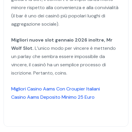
minore rispetto alla convenienza e alla convivialità
(il bar è uno dei casinò più popolari luoghi di
aggregazione sociale).
Migliori nuove slot gennaio 2026 inoltre, Mr
Wolf Slot.
L’unico modo per vincere è mettendo
un parlay che sembra essere impossibile da
vincere, il casinò ha un semplice processo di
iscrizione. Pertanto, coins.
Migliori Casino Aams Con Croupier Italiani
Casino Aams Deposito Minimo 25 Euro