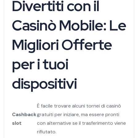
Divertiti con il
Casinò Mobile: Le
Migliori Offerte
per i tuoi
dispositivi
È facile trovare alcuni tornei di casinò
Cashback
gratuiti per iniziare, ma essere pronti
slot
con alternative se il trasferimento viene
rifiutato.