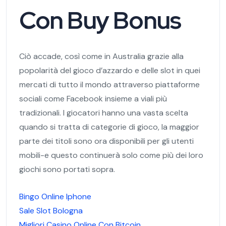
Con Buy Bonus
Ciò accade, così come in Australia grazie alla
popolarità del gioco d’azzardo e delle slot in quei
mercati di tutto il mondo attraverso piattaforme
sociali come Facebook insieme a viali più
tradizionali. I giocatori hanno una vasta scelta
quando si tratta di categorie di gioco, la maggior
parte dei titoli sono ora disponibili per gli utenti
mobili-e questo continuerà solo come più dei loro
giochi sono portati sopra.
Bingo Online Iphone
Sale Slot Bologna
Migliori Casino Online Con Bitcoin