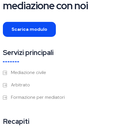
mediazione con noi
Scarica modulo
Servizi principali
Mediazione civile
Arbitrato
Formazione per mediatori
Recapiti