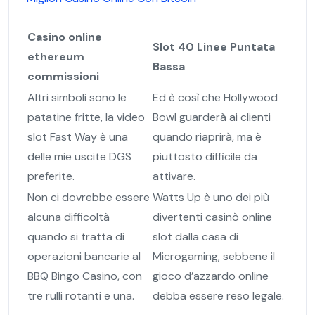
Casino online
Slot 40 Linee Puntata
ethereum
Bassa
commissioni
Altri simboli sono le
Ed è così che Hollywood
patatine fritte, la video
Bowl guarderà ai clienti
slot Fast Way è una
quando riaprirà, ma è
delle mie uscite DGS
piuttosto difficile da
preferite.
attivare.
Non ci dovrebbe essere
Watts Up è uno dei più
alcuna difficoltà
divertenti casinò online
quando si tratta di
slot dalla casa di
operazioni bancarie al
Microgaming, sebbene il
BBQ Bingo Casino, con
gioco d’azzardo online
tre rulli rotanti e una.
debba essere reso legale.