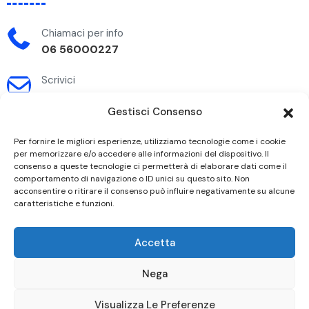
Chiamaci per info
06 56000227
Scrivici
mediaostiensisitalia@gmail.com
Gestisci Consenso
Dove siamo
Per fornire le migliori esperienze, utilizziamo tecnologie come i cookie
Via Fasana n. 21 Roma
per memorizzare e/o accedere alle informazioni del dispositivo. Il
consenso a queste tecnologie ci permetterà di elaborare dati come il
comportamento di navigazione o ID unici su questo sito. Non
acconsentire o ritirare il consenso può influire negativamente su alcune
Privacy Policy
Cookie Policy
Blog
caratteristiche e funzioni.
MediaOstiensis Italia - Copyright 2023. All rights reserved.
Accetta
Iscritta al n. 1062 del Registro degli Organismi di
Mediazione del Ministero della Giustizia
Nega
C.F./P.I. 14425891000
Visualizza Le Preferenze