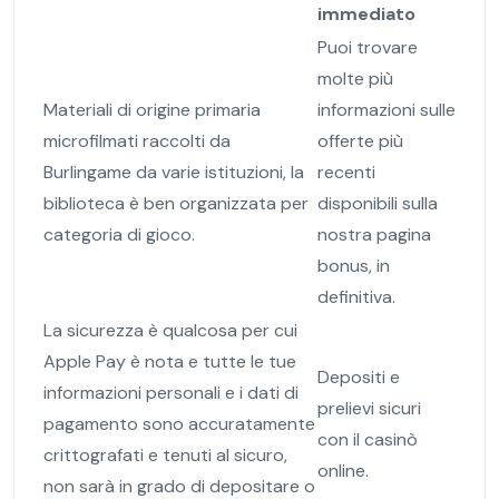
immediato
Puoi trovare
molte più
Materiali di origine primaria
informazioni sulle
microfilmati raccolti da
offerte più
Burlingame da varie istituzioni, la
recenti
biblioteca è ben organizzata per
disponibili sulla
categoria di gioco.
nostra pagina
bonus, in
definitiva.
La sicurezza è qualcosa per cui
Apple Pay è nota e tutte le tue
Depositi e
informazioni personali e i dati di
prelievi sicuri
pagamento sono accuratamente
con il casinò
crittografati e tenuti al sicuro,
online.
non sarà in grado di depositare o