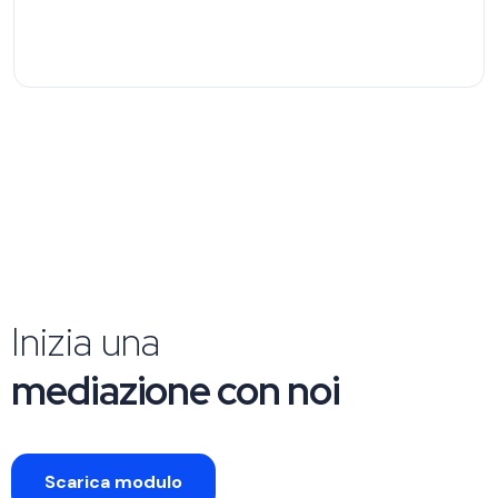
Inizia una
mediazione con noi
Scarica modulo