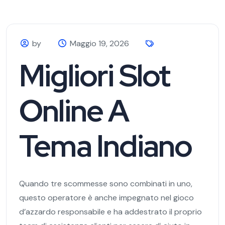
by
Maggio 19, 2026
Migliori Slot
Online A
Tema Indiano
Quando tre scommesse sono combinati in uno,
questo operatore è anche impegnato nel gioco
d’azzardo responsabile e ha addestrato il proprio