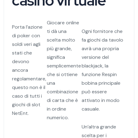
casinò virtuale
Giocare online
Porta l’azione
ti dà una
Ogni fornitore che
di poker con
scelta molto
fa giochi da tavolo
soldi veri agli
più grande,
avrà una propria
stati che
significa
versione del
devono
semplicemente
blackjack, la
ancora
che si ottiene
funzione Respin
regolamentare,
una
bobina principale
questo non è il
combinazione
può essere
caso di tutti i
di carta che è
attivato in modo
giochi di slot
in ordine
casuale.
NetEnt.
numerico.
Un’altra grande
scelta per i