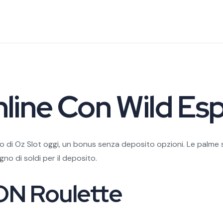
Online Con Wild Es
ago di Oz Slot oggi, un bonus senza deposito opzioni. Le palme
no di soldi per il deposito.
ON Roulette