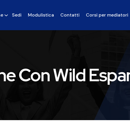
ne
Sedi
Modulistica
Contatti
Corsi per mediatori
line Con Wild Espa