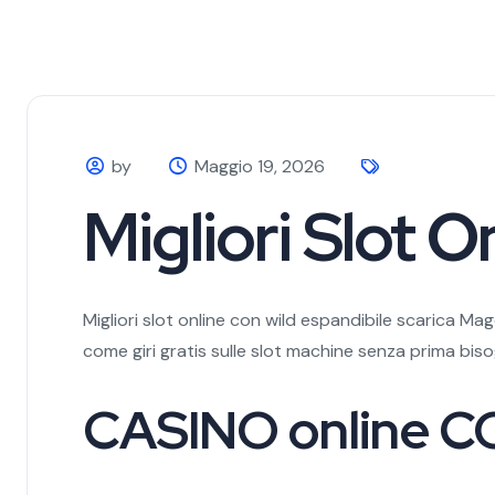
by
Maggio 19, 2026
Migliori Slot 
Migliori slot online con wild espandibile scarica M
come giri gratis sulle slot machine senza prima bisog
CASINO online C