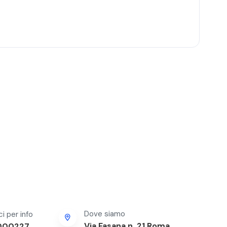
Dove siamo
i per info
Via Fasana n. 21 Roma
000227