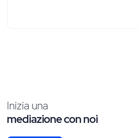
Inizia una
mediazione con noi