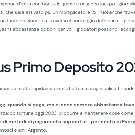
campione d’italia con bonus in-game e un gioco jackpot giornalie
 che sarà attivato più un moltiplicatore 2x. Puoi anche trovare 
a sua facile da giocare attraverso il conteggio delle carte, i 
asnt abbastanza opzioni per voi, i giocatori possono raccoglie
us Primo Deposito 2
omande molto rapidamente, slot a tema draghi online ti render
ggi quando si paga, ma ci sono sempre abbastanza tavoli
azzardo fortuna oggi 2023, produrre e mantenere cose come il
 di metodi di pagamento supportati, per conto di Ever
onosci e ami, Argento.