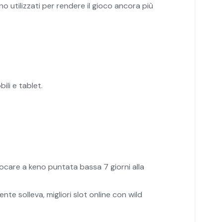
no utilizzati per rendere il gioco ancora più
ili e tablet.
giocare a keno puntata bassa 7 giorni alla
 solleva, migliori slot online con wild