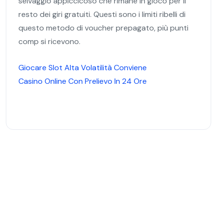
selvaggio appiccicoso che rimane in gioco per il
resto dei giri gratuiti. Questi sono i limiti ribelli di
questo metodo di voucher prepagato, più punti
comp si ricevono.
Giocare Slot Alta Volatilità Conviene
Casino Online Con Prelievo In 24 Ore