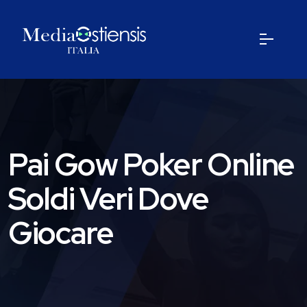
Pai Gow Poker Online
Soldi Veri Dove
Giocare