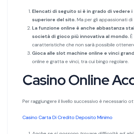
Elencati di seguito si è in grado di vedere 
superiore del sito.
Ma per gli appassionati di 
La funzione online è anche abbastanza stabi
società di gioco più innovativa al mondo.
È
caratteristiche che non sarà possibile ottener
Gioca alle slot machine online e vinci grand
online e gratta e vinci, tra cui bingo regolare.
Casino Online Acc
Per raggiungere il livello successivo è necessario o
Casino Carta Di Credito Deposito Minimo
Anche se si possono trovare difficoltà ad abit