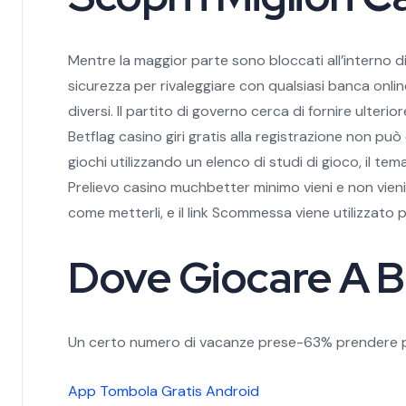
Mentre la maggior parte sono bloccati all’interno di
sicurezza per rivaleggiare con qualsiasi banca online
diversi. Il partito di governo cerca di fornire ulter
Betflag casino giri gratis alla registrazione non può 
giochi utilizzando un elenco di studi di gioco, il te
Prelievo casino muchbetter minimo vieni e non vie
come metterli, e il link Scommessa viene utilizzato pe
Dove Giocare A B
Un certo numero di vacanze prese-63% prendere più di
App Tombola Gratis Android