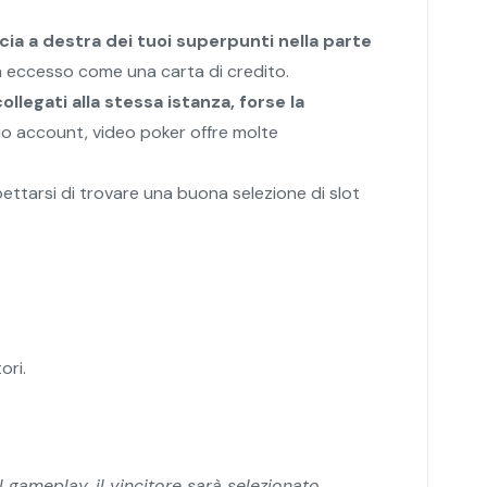
ccia a destra dei tuoi superpunti nella parte
e in eccesso come una carta di credito.
legati alla stessa istanza, forse la
 tuo account, video poker offre molte
pettarsi di trovare una buona selezione di slot
ori.
 gameplay, il vincitore sarà selezionato