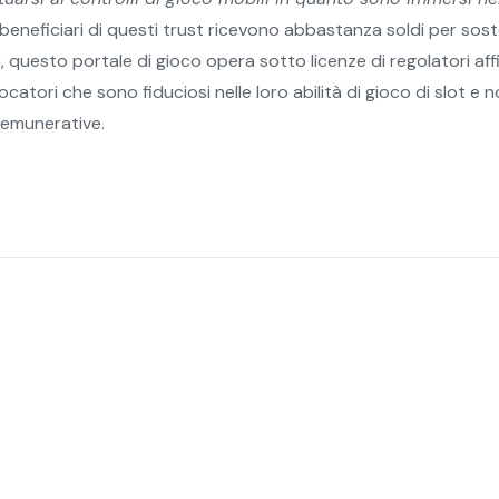
 beneficiari di questi trust ricevono abbastanza soldi per soste
questo portale di gioco opera sotto licenze di regolatori affid
iocatori che sono fiduciosi nelle loro abilità di gioco di slot 
 remunerative.