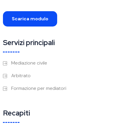
Scarica modulo
Servizi principali
Mediazione civile
Arbitrato
Formazione per mediatori
Recapiti