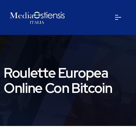
Roulette Europea
Online Con Bitcoin