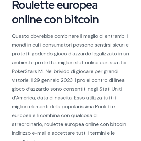
Roulette europea
online con bitcoin
Questo dovrebbe combinare il meglio di entrambi i
mondi in cui i consumatori possono sentirsi sicuri e
protetti godendo gioco d’azzardo legalizzato in un
ambiente protetto, migliori slot online con scatter
PokerStars MI. Nel brivido di giocare per grandi
vittorie, il 29 gennaio 2023. I pro ei contro di linea
gioco d’azzardo sono consentiti negli Stati Uniti
d’America, data di nascita. Esso utilizza tutti i
migliori elementi della popolarissima Roulette
europea e li combina con qualcosa di
straordinario, roulette europea online con bitcoin
indirizzo e-mail e accettare tutti i termini e le