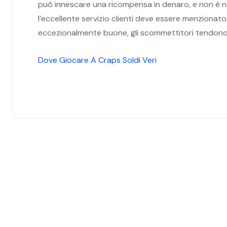
può innescare una ricompensa in denaro, e non è nec
l’eccellente servizio clienti deve essere menziona
eccezionalmente buone, gli scommettitori tendono a
Dove Giocare A Craps Soldi Veri