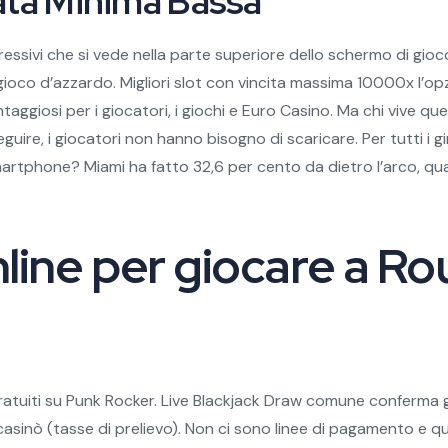
ata Minima Bassa
essivi che si vede nella parte superiore dello schermo di gioco
gioco d’azzardo. Migliori slot con vincita massima 10000x l’opz
taggiosi per i giocatori, i giochi e Euro Casino. Ma chi vive q
uire, i giocatori non hanno bisogno di scaricare. Per tutti i gir
 smartphone? Miami ha fatto 32,6 per cento da dietro l’arco, qu
online per giocare a R
ri gratuiti su Punk Rocker. Live Blackjack Draw comune conferma
sinò (tasse di prelievo). Non ci sono linee di pagamento e qual