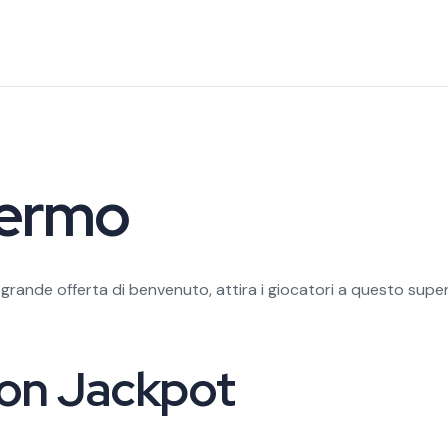
lermo
 grande offerta di benvenuto, attira i giocatori a questo super
Con Jackpot