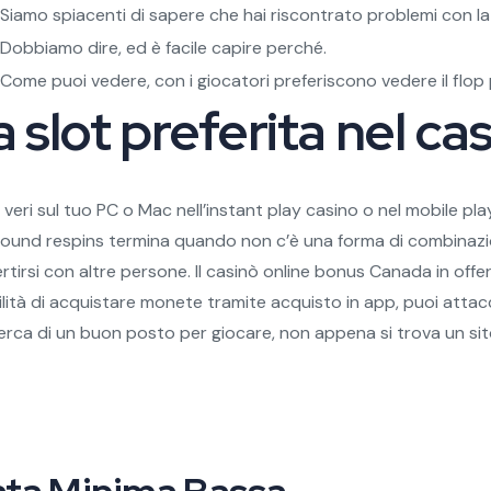
Siamo spiacenti di sapere che hai riscontrato problemi con la
Dobbiamo dire, ed è facile capire perché.
Come puoi vedere, con i giocatori preferiscono vedere il flop 
a slot preferita nel ca
veri sul tuo PC o Mac nell’instant play casino o nel mobile pla
o. Il round respins termina quando non c’è una forma di combin
vertirsi con altre persone. Il casinò online bonus Canada in o
ilità di acquistare monete tramite acquisto in app, puoi attac
erca di un buon posto per giocare, non appena si trova un sit