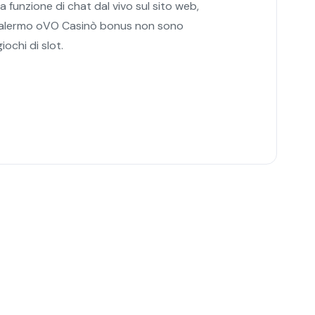
 funzione di chat dal vivo sul sito web,
go palermo oVO Casinò bonus non sono
ochi di slot.