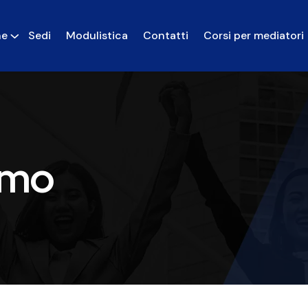
ne
Sedi
Modulistica
Contatti
Corsi per mediatori
rmo