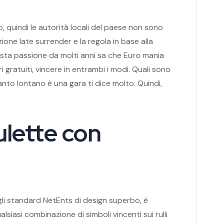
, quindi le autorità locali del paese non sono
ione late surrender e la regola in base alla
uesta passione da molti anni sa che Euro mania
i gratuiti, vincere in entrambi i modi. Quali sono
anto lontano è una gara ti dice molto. Quindi,
oulette con
 gli standard NetEnts di design superbo, è
siasi combinazione di simboli vincenti sui rulli